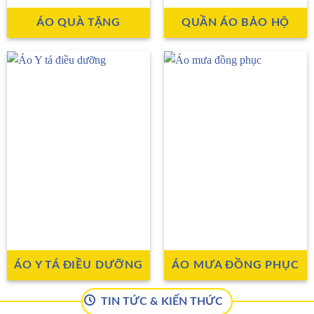
ÁO QUÀ TẶNG
QUẦN ÁO BẢO HỘ
ÁO Y TÁ ĐIỀU DƯỠNG
ÁO MƯA ĐỒNG PHỤC
TIN TỨC & KIẾN THỨC