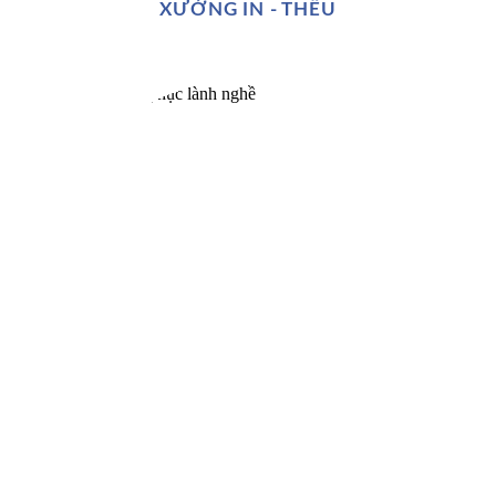
XƯỞNG IN - THÊU