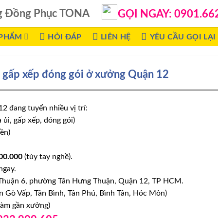
g Đồng Phục TONA
GỌI NGAY: 0901.66
 PHẨM
HỎI ĐÁP
LIÊN HỆ
YÊU CẦU GỌI LẠI
i gấp xếp đóng gói ở xưởng Quận 12
 đang tuyển nhiều vị trí:
 ủi, gấp xếp, đóng gói)
iền)
000.000
(tùy tay nghề).
ngay.
 Thuận 6, phường Tân Hưng Thuận, Quận 12, TP HCM.
n Gò Vấp, Tân Bình, Tân Phú, Bình Tân, Hóc Môn)
 làm gần xưởng)