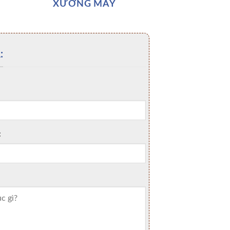
XƯỞNG MAY
:
: