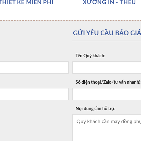
THIẾT KẾ MIỄN PHÍ
XƯỞNG IN - THÊU
GỬI YÊU CẦU BÁO GIÁ
Tên Quý khách:
Số điện thoại/Zalo (tư vấn nhanh)
Nội dung cần hỗ trợ: