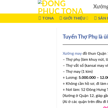
Xưởn
TONA
GIỚI THIỆU
SẢN
Tuyển Thợ Phụ là ủ
Xưởng may
đồ thun Quận 12
– Thợ phụ (làm khuy nút, là
– Thợ vắt sổ (kansai may v
– Thợ may (1 kim)
+ Lương:
5.000.000 – 12.
+ Không cần hồ sơ, đi làm 
+ Nơi làm: 52 Đông Hưng
(Xưởng ở Quận 12, giáp gầ
(Ai ở các quận trên đều đi