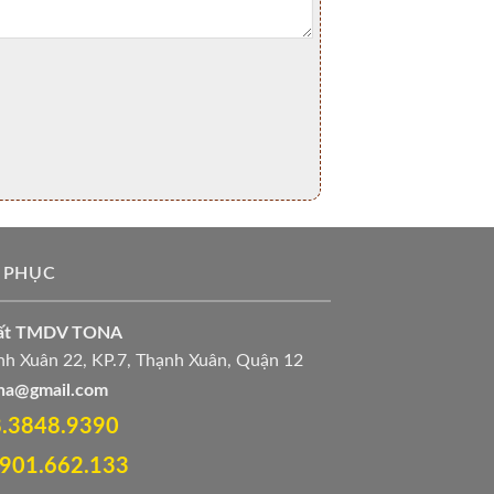
 PHỤC
uất TMDV TONA
h Xuân 22, KP.7, Thạnh Xuân, Quận 12
ona@gmail.com
28.3848.9390‬
 0901.662.133