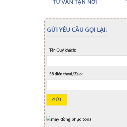
TƯ VẤN TẬN NƠI
GỬI YÊU CẦU GỌI LẠI:
Tên Quý khách:
Số điện thoại/Zalo: