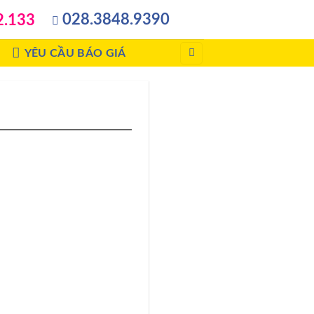
028.3848.9390
2.133
YÊU CẦU BÁO GIÁ