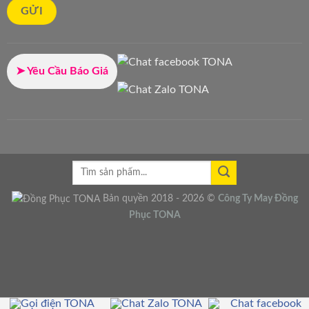
➤ Yêu Cầu Báo Giá
Bản quyền 2018 - 2026 ©
Công Ty
May Đồng
Phục
TONA