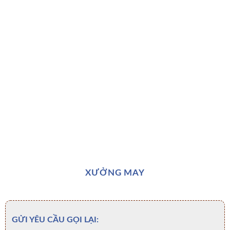
XƯỞNG MAY
GỬI YÊU CẦU GỌI LẠI: