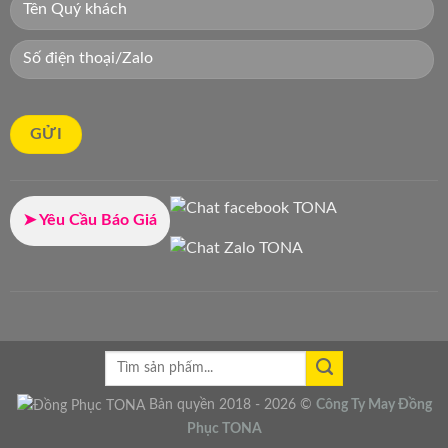
➤ Yêu Cầu Báo Giá
Bản quyền 2018 - 2026 ©
Công Ty
May Đồng
Phục
TONA