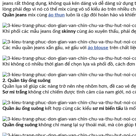
jeans rất thông dụng, không quá kén dáng và dễ dàng sử dụng
lòng phái đẹp vì nó có thể mix cùng vô số kiểu áo trên nhiều chấ
Quần jeans
mix cùng
áo thun
luôn là cặp đôi hoàn hảo và khiế
Khi phối các mẫu jeans ống
skinny
cùng áo xuyên thấu, phái đẹ
Các mẫu quần jeans xắn gấu, xé gấu với
áo blouse
trên chất liệ
Khi không có nhiều thời gian để chọn lựa và phối đồ, cách đơn
2. Quần tây ống suông
Quần lụa sẽ giúp các nàng trở nên nhẹ nhõm hơn, đề cao vẻ đẹp
Sơ mi trắng
không chỉ chiếm được tình cảm của nam giới, nó cò
Quần âu ống suông
kết hợp cùng các kiểu
sơ mi biến tấu
là mố
Quần ống suông
không chỉ mang lại sự thoải mái, mà còn giúp 