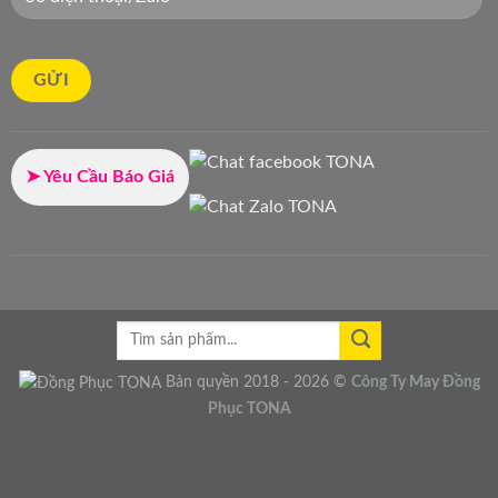
➤ Yêu Cầu Báo Giá
Bản quyền 2018 - 2026 ©
Công Ty
May Đồng
Phục
TONA