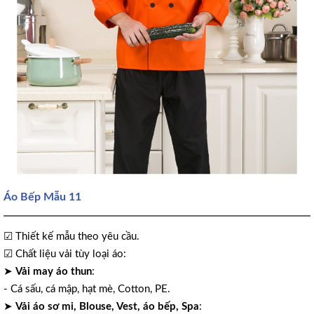
Áo Bếp Mẫu 11
☑ Thiết kế mẫu theo yêu cầu.
☑ Chất liệu vải tùy loại áo:
➤
Vải may áo thun
:
- Cá sấu, cá mập, hạt mè, Cotton, PE.
➤
Vải áo sơ mi, Blouse, Vest, áo bếp, Spa
: