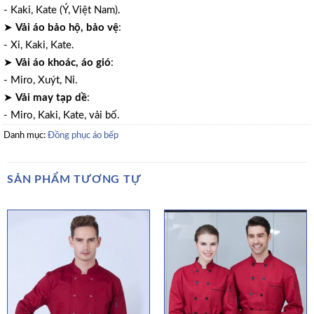
- Kaki, Kate (Ý, Việt Nam).
➤
Vải áo bảo hộ, bảo vệ
:
- Xi, Kaki, Kate.
➤
Vải áo khoác, áo gió
:
- Miro, Xuýt, Nỉ.
➤
Vải may tạp dề
:
- Miro, Kaki, Kate, vải bố.
Danh mục:
Đồng phục áo bếp
SẢN PHẨM TƯƠNG TỰ