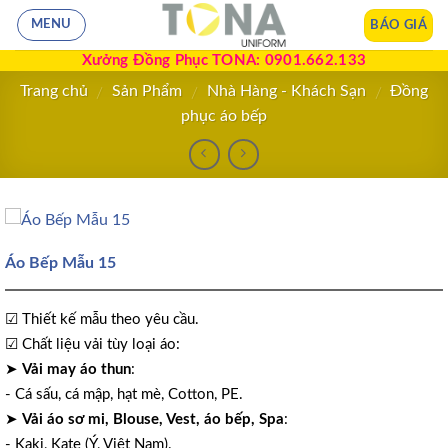
BÁO GIÁ
MENU
Xưởng Đồng Phục TONA: 0901.662.133
Trang chủ
Sản Phẩm
Nhà Hàng - Khách Sạn
Đồng
/
/
/
phục áo bếp
Áo Bếp Mẫu 15
☑ Thiết kế mẫu theo yêu cầu.
☑ Chất liệu vải tùy loại áo:
➤
Vải may áo thun
:
- Cá sấu, cá mập, hạt mè, Cotton, PE.
➤
Vải áo sơ mi, Blouse, Vest, áo bếp, Spa
:
- Kaki, Kate (Ý, Việt Nam).