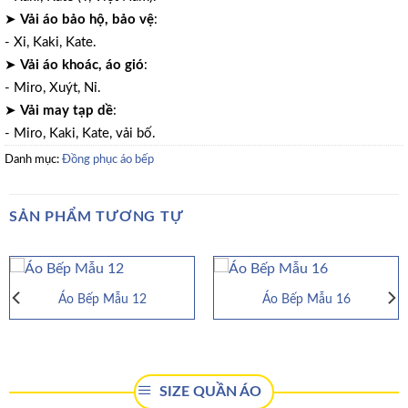
➤
Vải áo bảo hộ, bảo vệ
:
- Xi, Kaki, Kate.
➤
Vải áo khoác, áo gió
:
- Miro, Xuýt, Nỉ.
➤
Vải may tạp dề
:
- Miro, Kaki, Kate, vải bố.
Danh mục:
Đồng phục áo bếp
SẢN PHẨM TƯƠNG TỰ
Áo Bếp Mẫu 12
Áo Bếp Mẫu 16
SIZE QUẦN ÁO