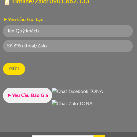
Hotline/Zalo: 0901.662.133
➤ Yêu Cầu Gọi Lại:
➤ Yêu Cầu Báo Giá