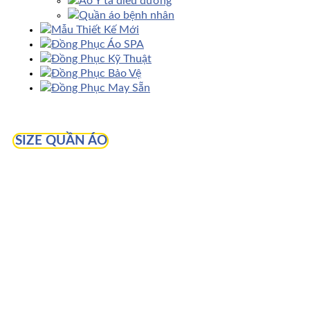
Áo Y tá điều dưỡng
Quần áo bệnh nhân
Mẫu Thiết Kế Mới
Đồng Phục Áo SPA
Đồng Phục Kỹ Thuật
Đồng Phục Bảo Vệ
Đồng Phục May Sẵn
SIZE QUẦN ÁO