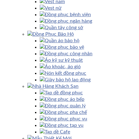
Vest nam
Vest nữ
Đồng phục bệnh viện
Đồng phục ngân hàng
Quần tây công sở
Đồng Phục Bảo Hộ
Quần áo bảo hộ
Đồng phục bảo vệ
Đồng phục công nhân
Áo kỹ sư kỹ thuật
Áo khoác, áo gió
Nón kết đồng phục
Giày bảo hộ lao động
Nhà Hàng Khách Sạn
Tạp dề đồng phục
Đồng phục áo bếp
Đồng phục quản lý
Đồng phục pha chế
Đồng phục phục vụ
Đồng phục tạp vụ
Tạp dề Cafe
Mẫu Thiết Kế Mới