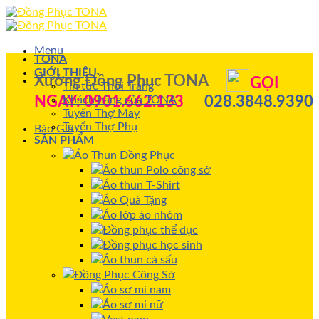
Menu
TONA
GIỚI THIỆU
Xưởng Đồng Phục TONA
GỌI
Tin tức Thời Trang
Khách hàng của TONA
NGAY: 0901.662.133
028.3848.9390
Tuyển Thợ May
Tuyển Thợ Phụ
Báo Giá
SẢN PHẨM
Áo Thun Đồng Phục
Áo thun Polo công sở
Áo thun T-Shirt
Áo Quà Tặng
Áo lớp áo nhóm
Đồng phục thể dục
Đồng phục học sinh
Áo thun cá sấu
Đồng Phục Công Sở
Áo sơ mi nam
Áo sơ mi nữ