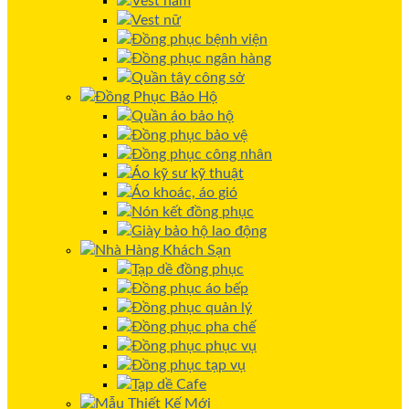
Vest nam
Vest nữ
Đồng phục bệnh viện
Đồng phục ngân hàng
Quần tây công sở
Đồng Phục Bảo Hộ
Quần áo bảo hộ
Đồng phục bảo vệ
Đồng phục công nhân
Áo kỹ sư kỹ thuật
Áo khoác, áo gió
Nón kết đồng phục
Giày bảo hộ lao động
Nhà Hàng Khách Sạn
Tạp dề đồng phục
Đồng phục áo bếp
Đồng phục quản lý
Đồng phục pha chế
Đồng phục phục vụ
Đồng phục tạp vụ
Tạp dề Cafe
Mẫu Thiết Kế Mới