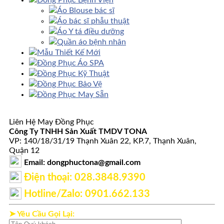
Áo Blouse bác sĩ
Áo bác sĩ phẫu thuật
Áo Y tá điều dưỡng
Quần áo bệnh nhân
Mẫu Thiết Kế Mới
Đồng Phục Áo SPA
Đồng Phục Kỹ Thuật
Đồng Phục Bảo Vệ
Đồng Phục May Sẵn
Liên Hệ May Đồng Phục
Công Ty TNHH Sản Xuất TMDV TONA
VP: 140/18/31/19 Thạnh Xuân 22, KP.7, Thạnh Xuân,
Quận 12
Email: dongphuctona@gmail.com
Điện thoại: ‭028.3848.9390‬
Hotline/Zalo: 0901.662.133
➤ Yêu Cầu Gọi Lại: