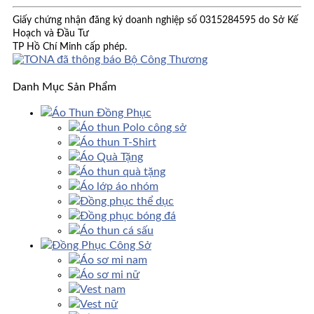
Giấy chứng nhận đăng ký doanh nghiệp số 0315284595 do Sở Kế
Hoạch và Đầu Tư
TP Hồ Chí Minh cấp phép.
Danh Mục Sản Phẩm
Áo Thun Đồng Phục
Áo thun Polo công sở
Áo thun T-Shirt
Áo Quà Tặng
Áo thun quà tặng
Áo lớp áo nhóm
Đồng phục thể dục
Đồng phục bóng đá
Áo thun cá sấu
Đồng Phục Công Sở
Áo sơ mi nam
Áo sơ mi nữ
Vest nam
Vest nữ