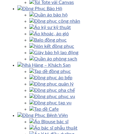
Túi Tote vải Canvas
Đồng Phục Bảo Hộ
Quần áo bảo hộ
Đồng phục công nhân
Áo kỹ sư kỹ thuật
Áo khoác, áo gió
Balo đồng phục
Nón kết đồng phục
Giày bảo hộ lao động
Quần áo phòng sạch
Nhà Hàng – Khách Sạn
Tạp dề đồng phục
Đồng phục áo bếp
Đồng phục quản lý
Đồng phục pha chế
Đồng phục phục vụ
Đồng phục tạp vụ
Tạp dề Cafe
Đồng Phục Bệnh Viện
Áo Blouse bác sĩ
Áo bác sĩ phẫu thuật