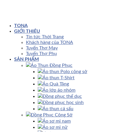
TONA
GIỚI THIỆU
Tin tức Thời Trang
Khách hàng của TONA
Tuyển Thợ May
Tuyển Thợ Phụ
SẢN PHẨM
Áo Thun Đồng Phục
Áo thun Polo công sở
Áo thun T-Shirt
Áo Quà Tặng
Áo lớp áo nhóm
Đồng phục thể dục
Đồng phục học sinh
Áo thun cá sấu
Đồng Phục Công Sở
Áo sơ mi nam
Áo sơ mi nữ