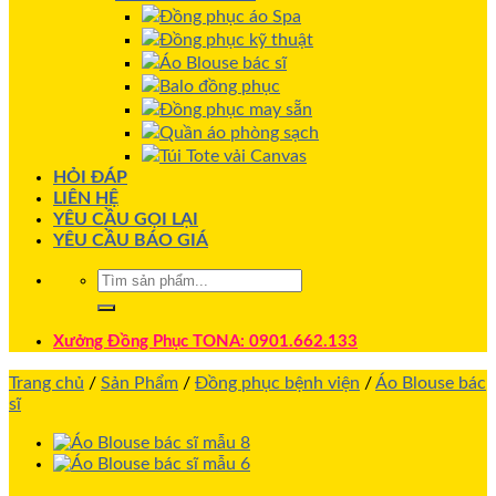
Đồng phục áo Spa
Đồng phục kỹ thuật
Áo Blouse bác sĩ
Balo đồng phục
Đồng phục may sẵn
Quần áo phòng sạch
Túi Tote vải Canvas
HỎI ĐÁP
LIÊN HỆ
YÊU CẦU GỌI LẠI
YÊU CẦU BÁO GIÁ
Xưởng Đồng Phục TONA: 0901.662.133
Trang chủ
/
Sản Phẩm
/
Đồng phục bệnh viện
/
Áo Blouse bác
sĩ