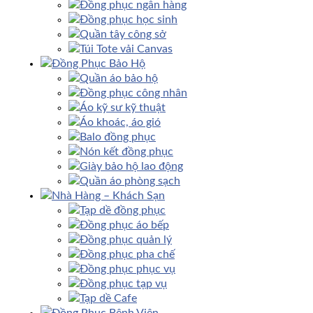
Đồng phục ngân hàng
Đồng phục học sinh
Quần tây công sở
Túi Tote vải Canvas
Đồng Phục Bảo Hộ
Quần áo bảo hộ
Đồng phục công nhân
Áo kỹ sư kỹ thuật
Áo khoác, áo gió
Balo đồng phục
Nón kết đồng phục
Giày bảo hộ lao động
Quần áo phòng sạch
Nhà Hàng – Khách Sạn
Tạp dề đồng phục
Đồng phục áo bếp
Đồng phục quản lý
Đồng phục pha chế
Đồng phục phục vụ
Đồng phục tạp vụ
Tạp dề Cafe
Đồng Phục Bệnh Viện