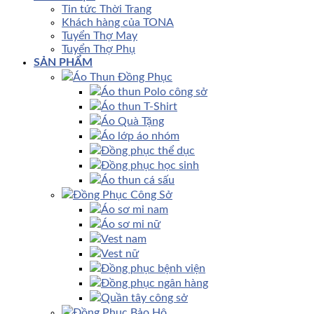
Tin tức Thời Trang
Khách hàng của TONA
Tuyển Thợ May
Tuyển Thợ Phụ
SẢN PHẨM
Áo Thun Đồng Phục
Áo thun Polo công sở
Áo thun T-Shirt
Áo Quà Tặng
Áo lớp áo nhóm
Đồng phục thể dục
Đồng phục học sinh
Áo thun cá sấu
Đồng Phục Công Sở
Áo sơ mi nam
Áo sơ mi nữ
Vest nam
Vest nữ
Đồng phục bệnh viện
Đồng phục ngân hàng
Quần tây công sở
Đồng Phục Bảo Hộ