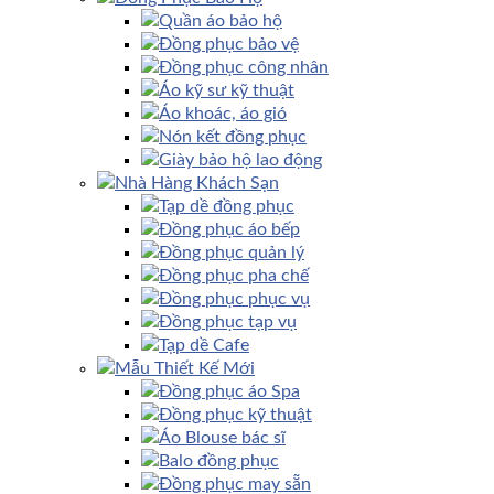
Quần áo bảo hộ
Đồng phục bảo vệ
Đồng phục công nhân
Áo kỹ sư kỹ thuật
Áo khoác, áo gió
Nón kết đồng phục
Giày bảo hộ lao động
Nhà Hàng Khách Sạn
Tạp dề đồng phục
Đồng phục áo bếp
Đồng phục quản lý
Đồng phục pha chế
Đồng phục phục vụ
Đồng phục tạp vụ
Tạp dề Cafe
Mẫu Thiết Kế Mới
Đồng phục áo Spa
Đồng phục kỹ thuật
Áo Blouse bác sĩ
Balo đồng phục
Đồng phục may sẵn