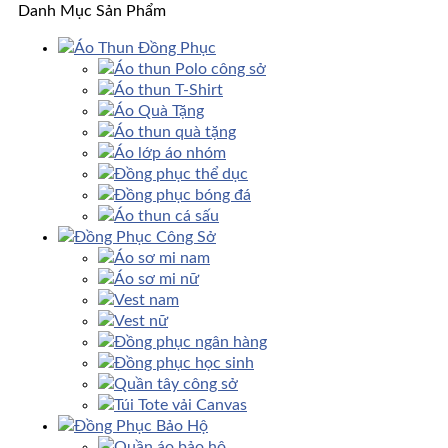
Danh Mục Sản Phẩm
Áo Thun Đồng Phục
Áo thun Polo công sở
Áo thun T-Shirt
Áo Quà Tặng
Áo thun quà tặng
Áo lớp áo nhóm
Đồng phục thể dục
Đồng phục bóng đá
Áo thun cá sấu
Đồng Phục Công Sở
Áo sơ mi nam
Áo sơ mi nữ
Vest nam
Vest nữ
Đồng phục ngân hàng
Đồng phục học sinh
Quần tây công sở
Túi Tote vải Canvas
Đồng Phục Bảo Hộ
Quần áo bảo hộ