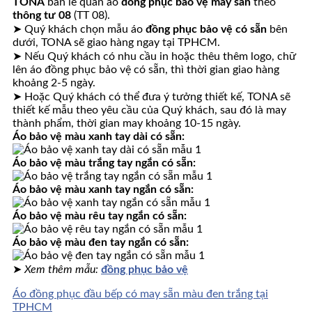
TONA
bán lẻ quần áo
đồng phục bảo vệ may sẵn
theo
thông tư 08
(TT 08).
➤ Quý khách chọn mẫu áo
đồng phục bảo vệ có sẵn
bên
dưới, TONA sẽ giao hàng ngay tại TPHCM.
➤ Nếu Quý khách có nhu cầu in hoặc thêu thêm logo, chữ
lên áo đồng phục bảo vệ có sẵn, thì thời gian giao hàng
khoảng 2-5 ngày.
➤ Hoặc Quý khách có thể đưa ý tưởng thiết kế, TONA sẽ
thiết kế mẫu theo yêu cầu của Quý khách, sau đó là may
thành phẩm, thời gian may khoảng 10-15 ngày.
Áo bảo vệ màu xanh tay dài có sẵn:
Áo bảo vệ màu trắng tay ngắn có sẵn:
Áo bảo vệ màu xanh tay ngắn có sẵn:
Áo bảo vệ màu rêu tay ngắn có sẵn:
Áo bảo vệ màu đen tay ngắn có sẵn:
➤
Xem thêm mẫu:
đồng phục bảo vệ
Áo đồng phục đầu bếp có may sẵn màu đen trắng tại
TPHCM