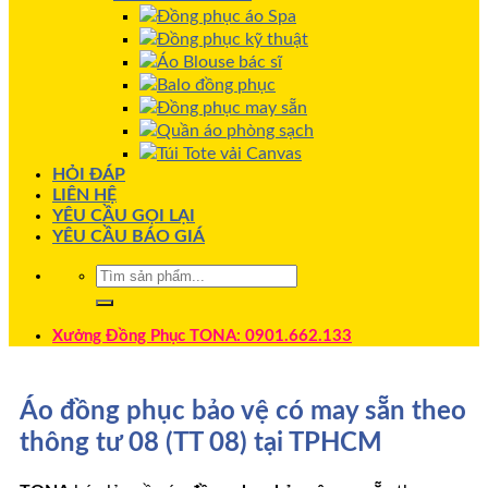
Đồng phục áo Spa
Đồng phục kỹ thuật
Áo Blouse bác sĩ
Balo đồng phục
Đồng phục may sẵn
Quần áo phòng sạch
Túi Tote vải Canvas
HỎI ĐÁP
LIÊN HỆ
YÊU CẦU GỌI LẠI
YÊU CẦU BÁO GIÁ
Xưởng Đồng Phục TONA: 0901.662.133
Áo đồng phục bảo vệ có may sẵn theo
thông tư 08 (TT 08) tại TPHCM