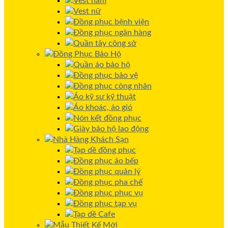
Vest nam
Vest nữ
Đồng phục bệnh viện
Đồng phục ngân hàng
Quần tây công sở
Đồng Phục Bảo Hộ
Quần áo bảo hộ
Đồng phục bảo vệ
Đồng phục công nhân
Áo kỹ sư kỹ thuật
Áo khoác, áo gió
Nón kết đồng phục
Giày bảo hộ lao động
Nhà Hàng Khách Sạn
Tạp dề đồng phục
Đồng phục áo bếp
Đồng phục quản lý
Đồng phục pha chế
Đồng phục phục vụ
Đồng phục tạp vụ
Tạp dề Cafe
Mẫu Thiết Kế Mới