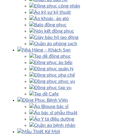
Đồng phục công nhân
Áo kỹ sư kỹ thuật
Áo khoác, áo gió
Balo đồng phục
Nón kết đồng phục
Giày bảo hộ lao động
Quần áo phòng sạch
Nhà Hàng – Khách Sạn
Tạp dề đồng phục
Đồng phục áo bếp
Đồng phục quản lý
Đồng phục pha chế
Đồng phục phục vụ
Đồng phục tạp vụ
Tạp dề Cafe
Đồng Phục Bệnh Viện
Áo Blouse bác sĩ
Áo bác sĩ phẫu thuật
Áo Y tá điều dưỡng
Quần áo bệnh nhân
Mẫu Thiết Kế Mới