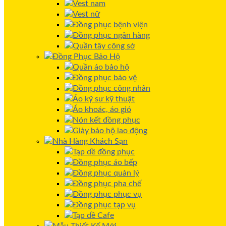
Vest nam
Vest nữ
Đồng phục bệnh viện
Đồng phục ngân hàng
Quần tây công sở
Đồng Phục Bảo Hộ
Quần áo bảo hộ
Đồng phục bảo vệ
Đồng phục công nhân
Áo kỹ sư kỹ thuật
Áo khoác, áo gió
Nón kết đồng phục
Giày bảo hộ lao động
Nhà Hàng Khách Sạn
Tạp dề đồng phục
Đồng phục áo bếp
Đồng phục quản lý
Đồng phục pha chế
Đồng phục phục vụ
Đồng phục tạp vụ
Tạp dề Cafe