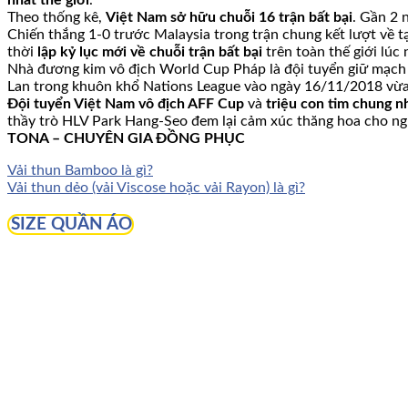
Theo thống kê,
Việt Nam sở hữu chuỗi 16 trận bất bại
. Gần 2 
Chiến thắng 1-0 trước Malaysia trong trận chung kết lượt về t
thời
lập kỷ lục mới về chuỗi trận bất bại
trên toàn thế giới lúc 
Nhà đương kim vô địch World Cup Pháp là đội tuyển giữ mạch tr
Lan trong khuôn khổ Nations League vào ngày 16/11/2018 vừa
Đội tuyển Việt Nam vô địch AFF Cup
và
triệu con tim chung n
thầy trò HLV Park Hang-Seo đem lại cảm xúc thăng hoa cho n
TONA – CHUYÊN GIA ĐỒNG PHỤC
Vải thun Bamboo là gì?
Vải thun dẻo (vải Viscose hoặc vải Rayon) là gì?
SIZE QUẦN ÁO