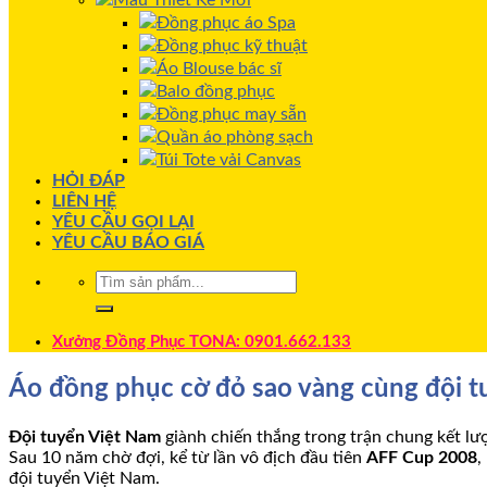
Mẫu Thiết Kế Mới
Đồng phục áo Spa
Đồng phục kỹ thuật
Áo Blouse bác sĩ
Balo đồng phục
Đồng phục may sẵn
Quần áo phòng sạch
Túi Tote vải Canvas
HỎI ĐÁP
LIÊN HỆ
YÊU CẦU GỌI LẠI
YÊU CẦU BÁO GIÁ
Xưởng Đồng Phục TONA: 0901.662.133
Áo đồng phục cờ đỏ sao vàng cùng đội 
Đội tuyển Việt Nam
giành chiến thắng trong trận chung kết lư
Sau 10 năm chờ đợi, kể từ lần vô địch đầu tiên
AFF Cup 2008
,
đội tuyển Việt Nam.