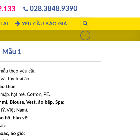
028.3848.9390
2.133
LẠI
YÊU CẦU BÁO GIÁ
 Mẫu 1
mẫu theo yêu cầu.
vải tùy loại áo:
áo thun
:
 mập, hạt mè, Cotton, PE.
ơ mi, Blouse, Vest, áo bếp, Spa
:
 (Ý, Việt Nam).
ảo hộ, bảo vệ
:
ate.
hoác, áo gió
: