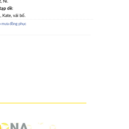
, Nỉ.
tạp dề
:
, Kate, vải bố.
 mưa đồng phục