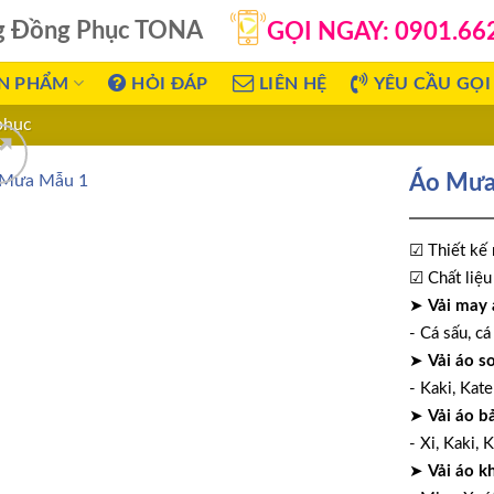
g Đồng Phục TONA
GỌI NGAY: 0901.66
N PHẨM
HỎI ĐÁP
LIÊN HỆ
YÊU CẦU GỌI 
phục
Áo Mưa
☑ Thiết kế 
☑ Chất liệu 
➤
Vải may 
- Cá sấu, cá
➤
Vải áo s
- Kaki, Kate
➤
Vải áo b
- Xi, Kaki, K
➤
Vải áo k