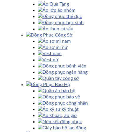
Áo Quà Tặng
Áo lớp áo nhóm
Đồng phục thể dục
Đồng phục học sinh
Áo thun cá sấu
Đồng Phục Công Sở
Áo sơ mi nam
Áo sơ mi nữ
Vest nam
Vest nữ
Đồng phục bệnh viện
Đồng phục ngân hàng
Quần tây công sở
Đồng Phục Bảo Hộ
Quần áo bảo hộ
Đồng phục bảo vệ
Đồng phục công nhân
Áo kỹ sư kỹ thuật
Áo khoác, áo gió
Nón kết đồng phục
Giày bảo hộ lao động