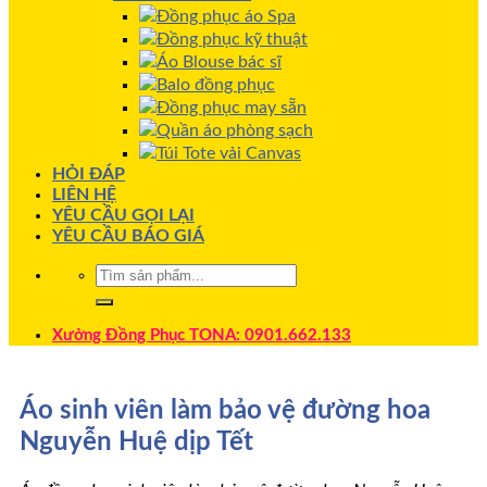
Đồng phục áo Spa
Đồng phục kỹ thuật
Áo Blouse bác sĩ
Balo đồng phục
Đồng phục may sẵn
Quần áo phòng sạch
Túi Tote vải Canvas
HỎI ĐÁP
LIÊN HỆ
YÊU CẦU GỌI LẠI
YÊU CẦU BÁO GIÁ
Xưởng Đồng Phục TONA: 0901.662.133
Áo sinh viên làm bảo vệ đường hoa
Nguyễn Huệ dịp Tết