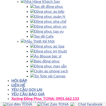
Nhà Hàng Khách Sạn
Tạp dề đồng phục
Đồng phục áo bếp
Đồng phục quản lý
Đồng phục pha chế
Đồng phục phục vụ
Đồng phục tạp vụ
Tạp dề Cafe
Mẫu Thiết Kế Mới
Đồng phục áo Spa
Đồng phục kỹ thuật
Áo Blouse bác sĩ
Balo đồng phục
Đồng phục may sẵn
Quần áo phòng sạch
Túi Tote vải Canvas
HỎI ĐÁP
LIÊN HỆ
YÊU CẦU GỌI LẠI
YÊU CẦU BÁO GIÁ
Xưởng Đồng Phục TONA: 0901.662.133
028.3848.9390