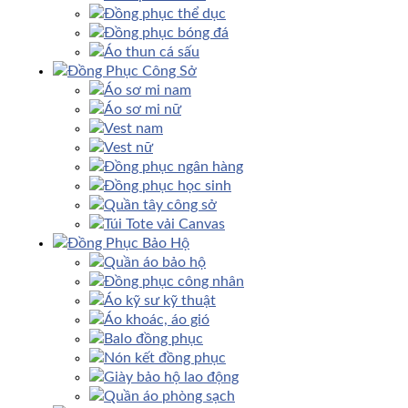
Đồng phục thể dục
Đồng phục bóng đá
Áo thun cá sấu
Đồng Phục Công Sở
Áo sơ mi nam
Áo sơ mi nữ
Vest nam
Vest nữ
Đồng phục ngân hàng
Đồng phục học sinh
Quần tây công sở
Túi Tote vải Canvas
Đồng Phục Bảo Hộ
Quần áo bảo hộ
Đồng phục công nhân
Áo kỹ sư kỹ thuật
Áo khoác, áo gió
Balo đồng phục
Nón kết đồng phục
Giày bảo hộ lao động
Quần áo phòng sạch