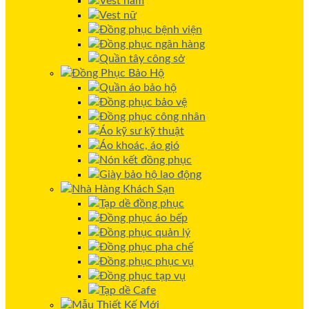
Vest nam
Vest nữ
Đồng phục bệnh viện
Đồng phục ngân hàng
Quần tây công sở
Đồng Phục Bảo Hộ
Quần áo bảo hộ
Đồng phục bảo vệ
Đồng phục công nhân
Áo kỹ sư kỹ thuật
Áo khoác, áo gió
Nón kết đồng phục
Giày bảo hộ lao động
Nhà Hàng Khách Sạn
Tạp dề đồng phục
Đồng phục áo bếp
Đồng phục quản lý
Đồng phục pha chế
Đồng phục phục vụ
Đồng phục tạp vụ
Tạp dề Cafe
Mẫu Thiết Kế Mới