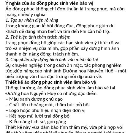
Ý nghĩa của áo đồng phục sinh viên bảo vệ
Áo đồng phục không chỉ đơn thuần là trang phục, mà còn
mang nhiều ý nghĩa:
1. Tạo sự nhận diện rõ ràng
Trong không gian lễ hội đông đúc, đồng phục giúp du
khách dễ dàng nhận biết và tìm đến khi cần hỗ trợ.
2. Thể hiện tinh thần trách nhiệm
Trang phục đồng bộ giúp các bạn sinh viên ý thức rõ vai
trò và nhiệm vụ của mình, góp phần xây dựng hình ảnh
thanh niên năng động, trách nhiệm.
3. Góp phần xây dựng hình ảnh văn minh đô thị
Sự chuyên nghiệp trong cách ăn mặc, tác phong nghiêm
túc giúp nâng cao hình ảnh Đường hoa Nguyễn Huệ – một
biểu tượng văn hóa đặc trưng mỗi dịp xuân về.
Thiết kế áo đồng phục sinh viên làm bảo vệ
Thông thường, áo đồng phục sinh viên làm bảo vệ tại
Đường hoa Nguyễn Huệ có những đặc điểm:
– Màu xanh dương chủ đạo
– Chất liệu thoáng mát, thấm hút mồ hôi
– Logo hoặc phù hiệu nhận diện đơn vị
– Kết hợp mũ lưỡi trai đồng bộ
– Kiểu dáng lịch sự, gọn gàng
Thiết kế này vừa đảm bảo tính thẩm mỹ, vừa phù hợp với
đặc thù công việc phải di chuyển liên tục ngoài trời trong