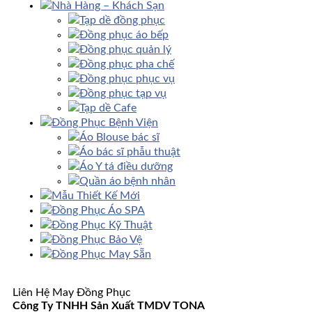
Nhà Hàng – Khách Sạn
Tạp dề đồng phục
Đồng phục áo bếp
Đồng phục quản lý
Đồng phục pha chế
Đồng phục phục vụ
Đồng phục tạp vụ
Tạp dề Cafe
Đồng Phục Bệnh Viện
Áo Blouse bác sĩ
Áo bác sĩ phẫu thuật
Áo Y tá điều dưỡng
Quần áo bệnh nhân
Mẫu Thiết Kế Mới
Đồng Phục Áo SPA
Đồng Phục Kỹ Thuật
Đồng Phục Bảo Vệ
Đồng Phục May Sẵn
Liên Hệ May Đồng Phục
Công Ty TNHH Sản Xuất TMDV TONA