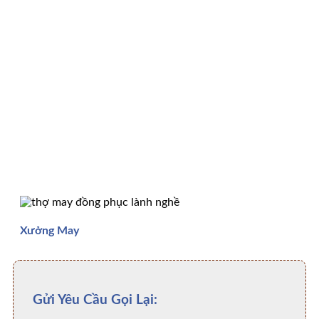
Xưởng May
Gửi Yêu Cầu Gọi Lại: