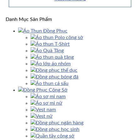
Danh Mục Sản Phẩm
Áo Thun Đồng Phục
Áo thun Polo công sở
Áo thun T-Shirt
Áo Quà Tặng
Áo thun quà tặng
Áo lớp áo nhóm
Đồng phục thể dục
Đồng phục bóng đá
Áo thun cá sấu
Đồng Phục Công Sở
Áo sơ mi nam
Áo sơ mi nữ
Vest nam
Vest nữ
Đồng phục ngân hàng
Đồng phục học sinh
Quần tây công sở