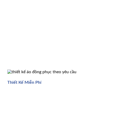
Thiết Kế Miễn Phí