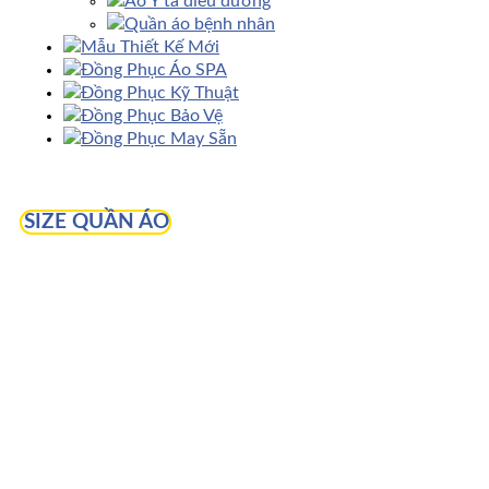
Áo Y tá điều dưỡng
Quần áo bệnh nhân
Mẫu Thiết Kế Mới
Đồng Phục Áo SPA
Đồng Phục Kỹ Thuật
Đồng Phục Bảo Vệ
Đồng Phục May Sẵn
SIZE QUẦN ÁO