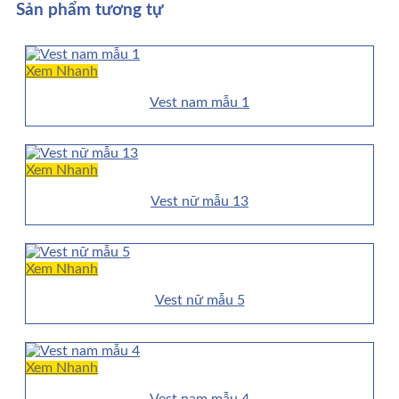
Sản phẩm tương tự
Xem Nhanh
Vest nam mẫu 1
Xem Nhanh
Vest nữ mẫu 13
Xem Nhanh
Vest nữ mẫu 5
Xem Nhanh