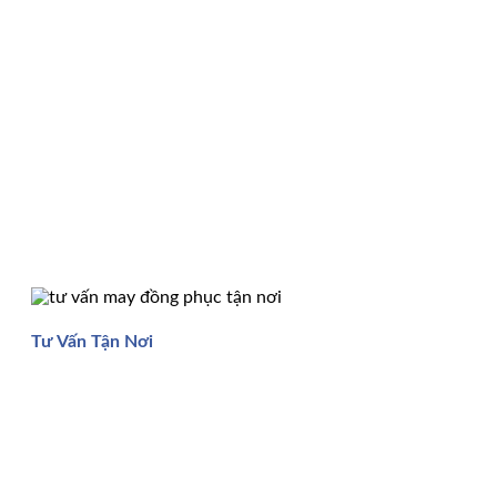
Tư Vấn Tận Nơi