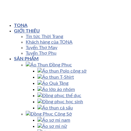
TONA
GIỚI THIỆU
Tin tức Thời Trang
Khách hàng của TONA
Tuyển Thợ May
Tuyển Thợ Phụ
SẢN PHẨM
Áo Thun Đồng Phục
Áo thun Polo công sở
Áo thun T-Shirt
Áo Quà Tặng
Áo lớp áo nhóm
Đồng phục thể dục
Đồng phục học sinh
Áo thun cá sấu
Đồng Phục Công Sở
Áo sơ mi nam
Áo sơ mi nữ