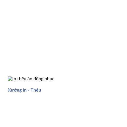
Xưởng In - Thêu