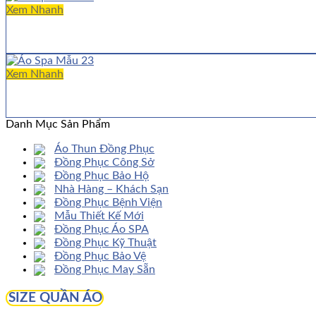
Xem Nhanh
Xem Nhanh
Danh Mục Sản Phẩm
Áo Thun Đồng Phục
Đồng Phục Công Sở
Đồng Phục Bảo Hộ
Nhà Hàng – Khách Sạn
Đồng Phục Bệnh Viện
Mẫu Thiết Kế Mới
Đồng Phục Áo SPA
Đồng Phục Kỹ Thuật
Đồng Phục Bảo Vệ
Đồng Phục May Sẵn
SIZE QUẦN ÁO