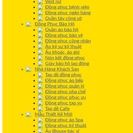
Vest nữ
Đồng phục bệnh viện
Đồng phục ngân hàng
Quần tây công sở
Đồng Phục Bảo Hộ
Quần áo bảo hộ
Đồng phục bảo vệ
Đồng phục công nhân
Áo kỹ sư kỹ thuật
Áo khoác, áo gió
Nón kết đồng phục
Giày bảo hộ lao động
Nhà Hàng Khách Sạn
Tạp dề đồng phục
Đồng phục áo bếp
Đồng phục quản lý
Đồng phục pha chế
Đồng phục phục vụ
Đồng phục tạp vụ
Tạp dề Cafe
Mẫu Thiết Kế Mới
Đồng phục áo Spa
Đồng phục kỹ thuật
Áo Blouse bác sĩ