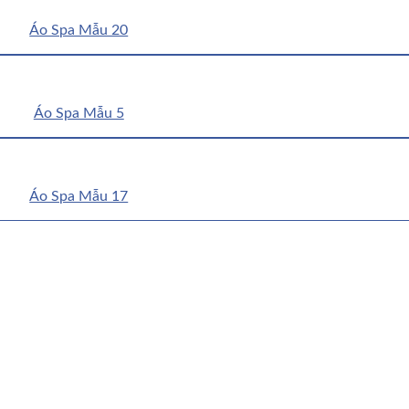
Áo Spa Mẫu 20
Áo Spa Mẫu 5
Áo Spa Mẫu 17