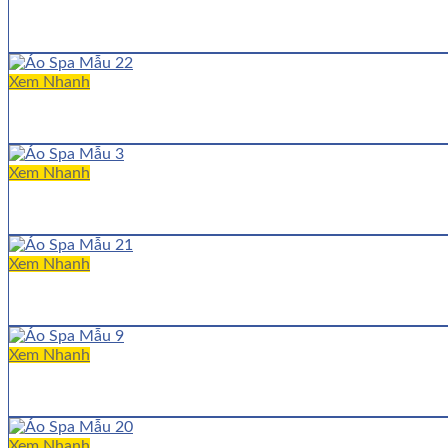
Xem Nhanh
Xem Nhanh
Xem Nhanh
Xem Nhanh
Xem Nhanh