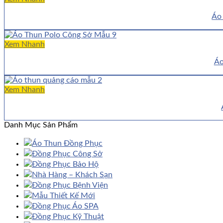
Áo
Xem Nhanh
Áo
Xem Nhanh
Danh Mục Sản Phẩm
Áo Thun Đồng Phục
Đồng Phục Công Sở
Đồng Phục Bảo Hộ
Nhà Hàng – Khách Sạn
Đồng Phục Bệnh Viện
Mẫu Thiết Kế Mới
Đồng Phục Áo SPA
Đồng Phục Kỹ Thuật