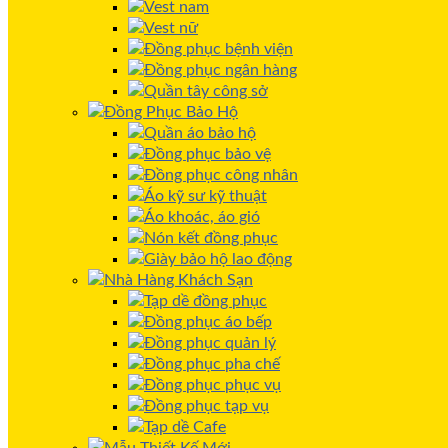
Vest nam
Vest nữ
Đồng phục bệnh viện
Đồng phục ngân hàng
Quần tây công sở
Đồng Phục Bảo Hộ
Quần áo bảo hộ
Đồng phục bảo vệ
Đồng phục công nhân
Áo kỹ sư kỹ thuật
Áo khoác, áo gió
Nón kết đồng phục
Giày bảo hộ lao động
Nhà Hàng Khách Sạn
Tạp dề đồng phục
Đồng phục áo bếp
Đồng phục quản lý
Đồng phục pha chế
Đồng phục phục vụ
Đồng phục tạp vụ
Tạp dề Cafe