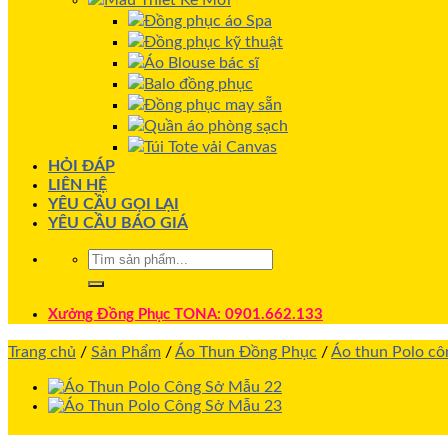
Mẫu Thiết Kế Mới
Đồng phục áo Spa
Đồng phục kỹ thuật
Áo Blouse bác sĩ
Balo đồng phục
Đồng phục may sẵn
Quần áo phòng sạch
Túi Tote vải Canvas
HỎI ĐÁP
LIÊN HỆ
YÊU CẦU GỌI LẠI
YÊU CẦU BÁO GIÁ
Xưởng Đồng Phục TONA: 0901.662.133
Trang chủ
/
Sản Phẩm
/
Áo Thun Đồng Phục
/
Áo thun Polo cô