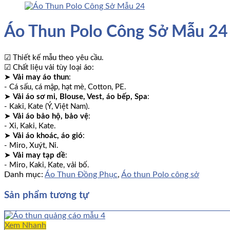
Áo Thun Polo Công Sở Mẫu 24
☑ Thiết kế mẫu theo yêu cầu.
☑ Chất liệu vải tùy loại áo:
➤
Vải may áo thun
:
- Cá sấu, cá mập, hạt mè, Cotton, PE.
➤
Vải áo sơ mi, Blouse, Vest, áo bếp, Spa
:
- Kaki, Kate (Ý, Việt Nam).
➤
Vải áo bảo hộ, bảo vệ
:
- Xi, Kaki, Kate.
➤
Vải áo khoác, áo gió
:
- Miro, Xuýt, Nỉ.
➤
Vải may tạp dề
:
- Miro, Kaki, Kate, vải bố.
Danh mục:
Áo Thun Đồng Phục
,
Áo thun Polo công sở
Sản phẩm tương tự
Xem Nhanh