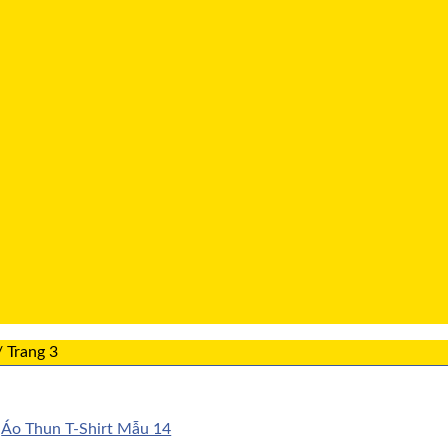
/
Trang 3
Áo Thun T-Shirt Mẫu 14