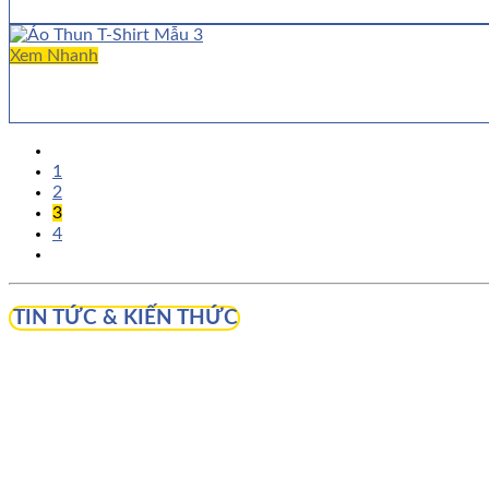
Xem Nhanh
1
2
3
4
TIN TỨC & KIẾN THỨC