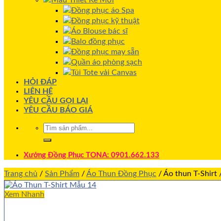
Mẫu Thiết Kế Mới
Đồng phục áo Spa
Đồng phục kỹ thuật
Áo Blouse bác sĩ
Balo đồng phục
Đồng phục may sẵn
Quần áo phòng sạch
Túi Tote vải Canvas
HỎI ĐÁP
LIÊN HỆ
YÊU CẦU GỌI LẠI
YÊU CẦU BÁO GIÁ
Xưởng Đồng Phục TONA: 0901.662.133
Trang chủ
/
Sản Phẩm
/
Áo Thun Đồng Phục
/
Áo thun T-Shirt
Xem Nhanh