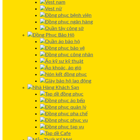
Vest nam
Vest nữ
Đồng phục bệnh viện
Đồng phục ngân hàng
Quần tây công sở
Đồng Phục Bảo Hộ
Quần áo bảo hộ
Đồng phục bảo vệ
Đồng phục công nhân
Áo kỹ sư kỹ thuật
Áo khoác, áo gió
Nón kết đồng phục
Giày bảo hộ lao động
Nhà Hàng Khách Sạn
Tạp dề đồng phục
Đồng phục áo bếp
Đồng phục quản lý
Đồng phục pha chế
Đồng phục phục vụ
Đồng phục tạp vụ
Tạp dề Cafe