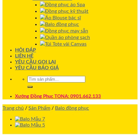
Đồng phục áo Spa
Đồng phục kỹ thuật
Áo Blouse bác sĩ
Balo đồng phục
Đồng phục may sẵn
Quần áo phòng sạch
Túi Tote vải Canvas
HỎI ĐÁP
LIÊN HỆ
YÊU CẦU GỌI LẠI
YÊU CẦU BÁO GIÁ
Xưởng Đồng Phục TONA: 0901.662.133
Trang chủ
/
Sản Phẩm
/
Balo đồng phục