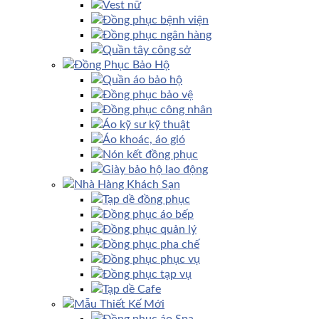
Vest nữ
Đồng phục bệnh viện
Đồng phục ngân hàng
Quần tây công sở
Đồng Phục Bảo Hộ
Quần áo bảo hộ
Đồng phục bảo vệ
Đồng phục công nhân
Áo kỹ sư kỹ thuật
Áo khoác, áo gió
Nón kết đồng phục
Giày bảo hộ lao động
Nhà Hàng Khách Sạn
Tạp dề đồng phục
Đồng phục áo bếp
Đồng phục quản lý
Đồng phục pha chế
Đồng phục phục vụ
Đồng phục tạp vụ
Tạp dề Cafe
Mẫu Thiết Kế Mới