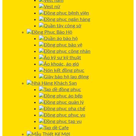
Vest nam
Vest nữ
Đồng phục bệnh viện
Đồng phục ngân hàng
Quần tây công sở
Đồng Phục Bảo Hộ
Quần áo bảo hộ
Đồng phục bảo vệ
Đồng phục công nhân
Áo kỹ sư kỹ thuật
Áo khoác, áo gió
Nón kết đồng phục
Giày bảo hộ lao động
Nhà Hàng Khách Sạn
Tạp dề đồng phục
Đồng phục áo bếp
Đồng phục quản lý
Đồng phục pha chế
Đồng phục phục vụ
Đồng phục tạp vụ
Tạp dề Cafe
Mẫu Thiết Kế Mới