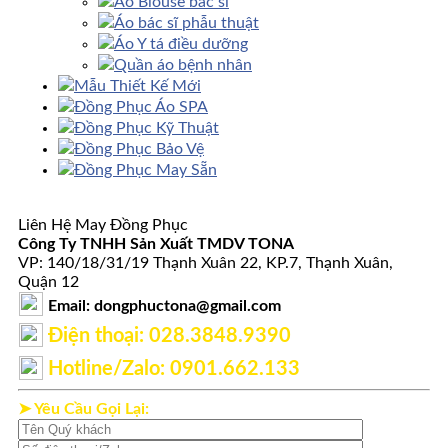
Áo Blouse bác sĩ
Áo bác sĩ phẫu thuật
Áo Y tá điều dưỡng
Quần áo bệnh nhân
Mẫu Thiết Kế Mới
Đồng Phục Áo SPA
Đồng Phục Kỹ Thuật
Đồng Phục Bảo Vệ
Đồng Phục May Sẵn
Liên Hệ May Đồng Phục
Công Ty TNHH Sản Xuất TMDV TONA
VP: 140/18/31/19 Thạnh Xuân 22, KP.7, Thạnh Xuân,
Quận 12
Email: dongphuctona@gmail.com
Điện thoại: ‭028.3848.9390‬
Hotline/Zalo: 0901.662.133
➤ Yêu Cầu Gọi Lại: