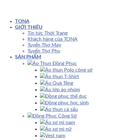
TONA
GIỚI THIỆU
Tin tức Thời Trang
Khách hàng của TONA
Tuyển Thợ May
Tuyển Thợ Phụ
SẢN PHẨM
Áo Thun Đồng Phục
Áo thun Polo công sở
Áo thun T-Shirt
Áo Quà Tặng
Áo lớp áo nhóm
Đồng phục thể dục
Đồng phục học sinh
Áo thun cá sấu
Đồng Phục Công Sở
Áo sơ mi nam
Áo sơ mi nữ
Vest nam