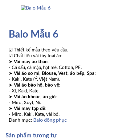
Balo Mẫu 6
☑ Thiết kế mẫu theo yêu cầu.
☑ Chất liệu vải tùy loại áo:
➤
Vải may áo thun
:
- Cá sấu, cá mập, hạt mè, Cotton, PE.
➤
Vải áo sơ mi, Blouse, Vest, áo bếp, Spa
:
- Kaki, Kate (Ý, Việt Nam).
➤
Vải áo bảo hộ, bảo vệ
:
- Xi, Kaki, Kate.
➤
Vải áo khoác, áo gió
:
- Miro, Xuýt, Nỉ.
➤
Vải may tạp dề
:
- Miro, Kaki, Kate, vải bố.
Danh mục:
Balo đồng phục
Sản phẩm tương tự