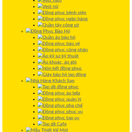
Vest nam
Vest nữ
Đồng phục bệnh viện
Đồng phục ngân hàng
Quần tây công sở
Đồng Phục Bảo Hộ
Quần áo bảo hộ
Đồng phục bảo vệ
Đồng phục công nhân
Áo kỹ sư kỹ thuật
Áo khoác, áo gió
Nón kết đồng phục
Giày bảo hộ lao động
Nhà Hàng Khách Sạn
Tạp dề đồng phục
Đồng phục áo bếp
Đồng phục quản lý
Đồng phục pha chế
Đồng phục phục vụ
Đồng phục tạp vụ
Tạp dề Cafe
Mẫu Thiết Kế Mới