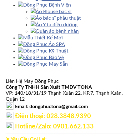
Đồng Phục Bệnh Viện
Áo Blouse bác sĩ
Áo bác sĩ phẫu thuật
Áo Y tá điều dưỡng
Quần áo bệnh nhân
Mẫu Thiết Kế Mới
Đồng Phục Áo SPA
Đồng Phục Kỹ Thuật
Đồng Phục Bảo Vệ
Đồng Phục May Sẵn
Liên Hệ May Đồng Phục
Công Ty TNHH Sản Xuất TMDV TONA
VP: 140/18/31/19 Thạnh Xuân 22, KP.7, Thạnh Xuân,
Quận 12
Email: dongphuctona@gmail.com
Điện thoại: ‭028.3848.9390‬
Hotline/Zalo: 0901.662.133
➤ Yêu Cầu Gọi Lại: