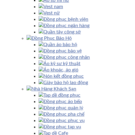
Áo sơ mi nữ
Vest nam
Vest nữ
Đồng phục bệnh viện
Đồng phục ngân hàng
Quần tây công sở
Đồng Phục Bảo Hộ
Quần áo bảo hộ
Đồng phục bảo vệ
Đồng phục công nhân
Áo kỹ sư kỹ thuật
Áo khoác, áo gió
Nón kết đồng phục
Giày bảo hộ lao động
Nhà Hàng Khách Sạn
Tạp dề đồng phục
Đồng phục áo bếp
Đồng phục quản lý
Đồng phục pha chế
Đồng phục phục vụ
Đồng phục tạp vụ
Tạp dề Cafe