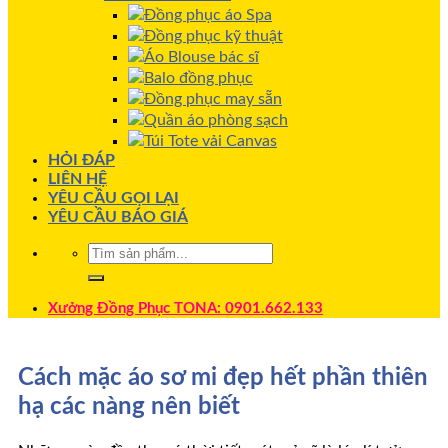
Đồng phục áo Spa
Đồng phục kỹ thuật
Áo Blouse bác sĩ
Balo đồng phục
Đồng phục may sẵn
Quần áo phòng sạch
Túi Tote vải Canvas
HỎI ĐÁP
LIÊN HỆ
YÊU CẦU GỌI LẠI
YÊU CẦU BÁO GIÁ
Xưởng Đồng Phục TONA: 0901.662.133
Cách mặc áo sơ mi đẹp hết phần thiên
hạ các nàng nên biết