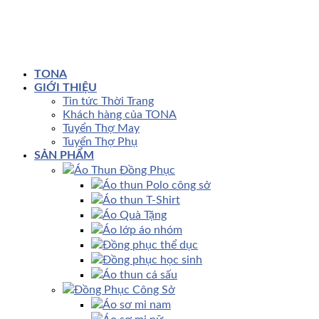
TONA
GIỚI THIỆU
Tin tức Thời Trang
Khách hàng của TONA
Tuyển Thợ May
Tuyển Thợ Phụ
SẢN PHẨM
Áo Thun Đồng Phục
Áo thun Polo công sở
Áo thun T-Shirt
Áo Quà Tặng
Áo lớp áo nhóm
Đồng phục thể dục
Đồng phục học sinh
Áo thun cá sấu
Đồng Phục Công Sở
Áo sơ mi nam