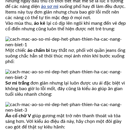
Những ngày đầu thu có thời tiết mát mẻ sẽ là lúc lí tưởng
để các nàng diện
áo sơ mi
xuống phố hay đi làm đều được.
Items này tuy đơn giản nhưng chưa bao giờ lỗi mốt nên
các nàng có thể tự tin mặc đẹp ở mọi nơi.
Vào mùa thu,
áo kẻ
lại có dịp lên ngôi khi mang đến vẻ đẹp
cổ điển nhưng cũng luôn thể hiện được nét trẻ trung:
Một chiếc
áo chấm bi
tay thắt nơ, phối với quần jeans ống
suông chắc hẳn sẽ thôi thúc mọi ánh nhìn khi bước xuống
phố:
Sơ mi trắng
đơn giản nhưng lại luôn được ưu ái đặc biệt vì
không bao giờ lo lỗi mốt, đây cũng là kiểu áo giúp ăn gian
tuổi siêu nhanh chóng:
Áo cổ chữ V
giúp gương mặt trở nên thanh thoát và tỏa
sáng hơn. Với kiểu áo điệu đà này, hãy chọn một đôi giày
cao gót để thật sự kiêu hãnh: