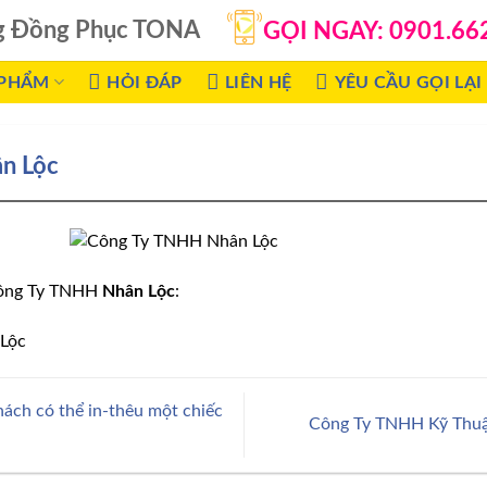
g Đồng Phục TONA
GỌI NGAY: 0901.66
 PHẨM
HỎI ĐÁP
LIÊN HỆ
YÊU CẦU GỌI LẠI
n Lộc
ng Ty TNHH
Nhân Lộc
:
ách có thể in-thêu một chiếc
Công Ty TNHH Kỹ Thuậ