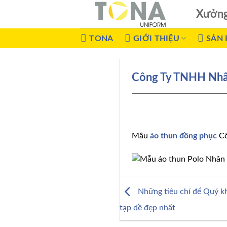
Xưởn
TONA
GIỚI THIỆU
SẢN
Công Ty TNHH Nhâ
Mẫu
áo thun đồng phục
Cô
Những tiêu chí để Quý kh
tạp dề đẹp nhất