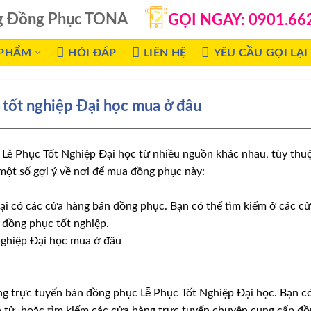
g Đồng Phục TONA
GỌI NGAY: 0901.66
 PHẨM
HỎI ĐÁP
LIÊN HỆ
YÊU CẦU GỌI LẠI
tốt nghiệp Đại học mua ở đâu
Lễ Phục Tốt Nghiệp Đại học từ nhiều nguồn khác nhau, tùy thuộ
một số gợi ý về nơi để mua đồng phục này:
i có các cửa hàng bán đồng phục. Bạn có thể tìm kiếm ở các cửa
đồng phục tốt nghiệp.
àng trực tuyến bán đồng phục Lễ Phục Tốt Nghiệp Đại học. Bạn c
 tử, hoặc tìm kiếm các cửa hàng trực tuyến chuyên cung cấp đồ