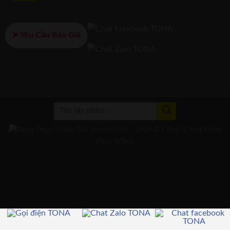
➤ Yêu Cầu Báo Giá
Bản quyền 2018 - 2026 ©
Công Ty
May Đồng
Phục
TONA