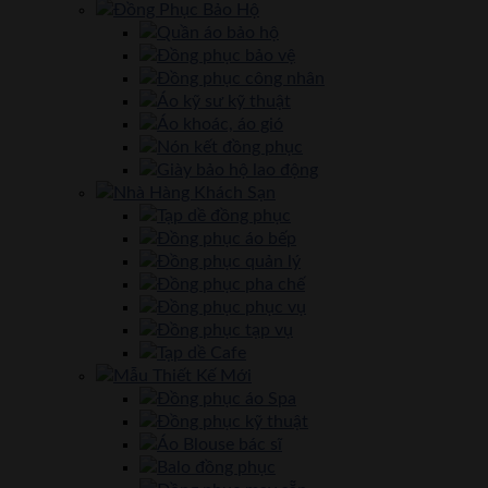
Đồng Phục Bảo Hộ
Quần áo bảo hộ
Đồng phục bảo vệ
Đồng phục công nhân
Áo kỹ sư kỹ thuật
Áo khoác, áo gió
Nón kết đồng phục
Giày bảo hộ lao động
Nhà Hàng Khách Sạn
Tạp dề đồng phục
Đồng phục áo bếp
Đồng phục quản lý
Đồng phục pha chế
Đồng phục phục vụ
Đồng phục tạp vụ
Tạp dề Cafe
Mẫu Thiết Kế Mới
Đồng phục áo Spa
Đồng phục kỹ thuật
Áo Blouse bác sĩ
Balo đồng phục