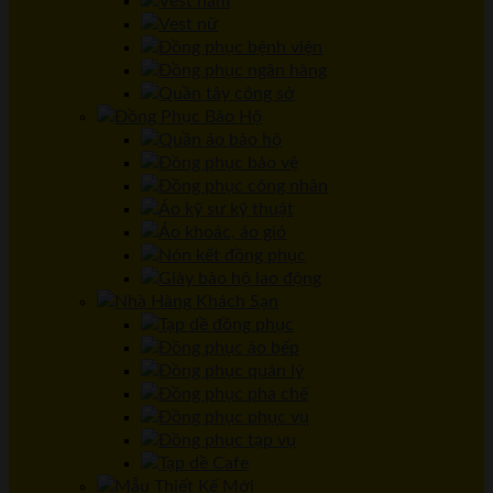
Vest nam
Vest nữ
Đồng phục bệnh viện
Đồng phục ngân hàng
Quần tây công sở
Đồng Phục Bảo Hộ
Quần áo bảo hộ
Đồng phục bảo vệ
Đồng phục công nhân
Áo kỹ sư kỹ thuật
Áo khoác, áo gió
Nón kết đồng phục
Giày bảo hộ lao động
Nhà Hàng Khách Sạn
Tạp dề đồng phục
Đồng phục áo bếp
Đồng phục quản lý
Đồng phục pha chế
Đồng phục phục vụ
Đồng phục tạp vụ
Tạp dề Cafe
Mẫu Thiết Kế Mới