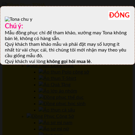
ĐÓNG
Menu
TONA
Chú ý:
GIỚI THIỆU
Mẫu đồng phục chỉ để tham khảo, xưởng may Tona không
Xưởng Đồng Phục TONA
GỌI
Tin tức Thời Trang
bán lẻ, không có hàng sẵn.
Khách hàng của TONA
NGAY: 0901.662.133
028.3848.9390
Quý khách tham khảo mẫu và phải đặt may số lượng ít
Tuyển Thợ May
nhất từ vài chục cái, thì chúng tôi mới nhận may theo yêu
Tuyển Thợ Phụ
Báo Giá
cầu giống mẫu đó.
SẢN PHẨM
Quý khách vui lòng
không gọi hỏi mua lẻ
.
Áo Thun Đồng Phục
Áo thun Polo công sở
Áo thun T-Shirt
Áo Quà Tặng
Áo lớp áo nhóm
Đồng phục thể dục
Đồng phục học sinh
Áo thun cá sấu
Đồng Phục Công Sở
Áo sơ mi nam
Áo sơ mi nữ