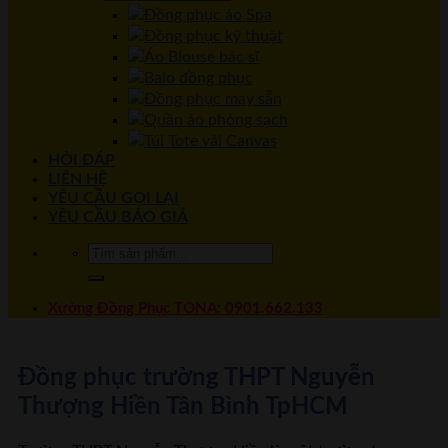
Đồng phục áo Spa
Đồng phục kỹ thuật
Áo Blouse bác sĩ
Balo đồng phục
Đồng phục may sẵn
Quần áo phòng sạch
Túi Tote vải Canvas
HỎI ĐÁP
LIÊN HỆ
YÊU CẦU GỌI LẠI
YÊU CẦU BÁO GIÁ
Xưởng Đồng Phục TONA: 0901.662.133
Đồng phục trường THPT Nguyễn
Thượng Hiền Tân Bình TpHCM