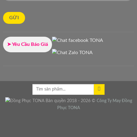
➤ Yêu Cầu Báo Giá
Bản quyền 2018 - 2026 ©
Công Ty
May Đồng
Phục
TONA