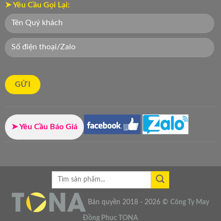
➤ Yêu Cầu Gọi Lại:
➤ Yêu Cầu Báo Giá
Bản quyền 2018 - 2026 ©
Công Ty
May
Đồng Phục
TONA