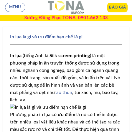
BÁO GIÁ
MENU
Xưởng Đồng Phục TONA: 0901.662.133
In lụa là gì và ưu điểm hạn chế là gì
In lụa
(tiếng Anh là
Silk screen printing
) là một
phương pháp in ấn truyền thống được sử dụng trong
nhiều nghành công nghiệp, bao gồm cả ngành quảng
cáo, thời trang, sản xuất đồ gốm, và in ấn trên vải. Nó
được sử dụng để in hình ảnh và văn bản lên các bề
mặt phẳng và dẹt như
áo thun
, túi xách, mũ, bao tay,
lịch, v.v.
Phương pháp in lụa có
ưu điểm
là nó có thể in được
trên nhiều loại vật liệu khác nhau và có thể tạo ra các
màu sắc rực rỡ và chi tiết tốt. Để thực hiện quá trình