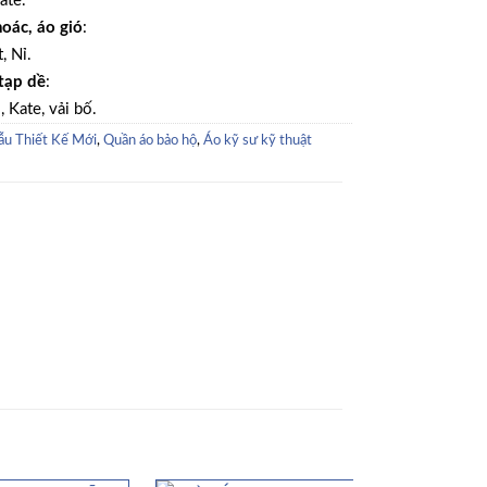
ate.
hoác, áo gió
:
, Nỉ.
tạp dề
:
, Kate, vải bố.
u Thiết Kế Mới
,
Quần áo bảo hộ
,
Áo kỹ sư kỹ thuật