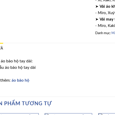
- Xi, Kaki, K
➤
Vải áo k
- Miro, Xuýt
➤
Vải may 
- Miro, Kaki
Danh mục:
Mẫ
TẢ
áo bảo hộ tay dài:
 thêm:
áo bảo hộ
N PHẨM TƯƠNG TỰ