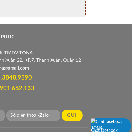
 PHỤC
uất TMDV TONA
h Xuân 22, KP.7, Thạnh Xuân, Quận 12
ona@gmail.com
28.3848.9390‬
 0901.662.133
Chat facebook