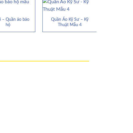
 – Quần áo bảo
Quần Áo Kỹ Sư – Kỹ
Mẫu 17 – Q
hộ
Thuật Mẫu 4
h