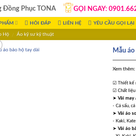
g Đồng Phục TONA
GỌI NGAY: 0901.66
 PHẨM
HỎI ĐÁP
LIÊN HỆ
YÊU CẦU GỌI LẠI
o Hộ
Áo kỹ sư kỹ thuật
/
Mẫu áo 
Xem thêm
☑ Thiết kế 
☑ Chất liệu 
➤
Vải may 
- Cá sấu, cá
➤
Vải áo s
- Kaki, Kate
➤
Vải áo b