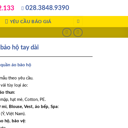
028.3848.9390
2.133
YÊU CẦU BÁO GIÁ
bảo hộ tay dài
:
quần áo bảo hộ
mẫu theo yêu cầu.
vải tùy loại áo:
áo thun
:
 mập, hạt mè, Cotton, PE.
ơ mi, Blouse, Vest, áo bếp, Spa
:
 (Ý, Việt Nam).
ảo hộ, bảo vệ
: