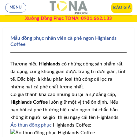
BÁO GIÁ
MENU
Xưởng Đồng Phục TONA: 0901.662.133
Mẫu đồng phục nhân viên cà phê ngon Highlands
Coffee
Thương hiệu
Highlands
có những dòng sản phẩm rất
đa dạng, cùng không gian được trang trí đơn giản, tinh
tế. Đặc biệt là khâu phân loại thủ công để lọc ra
những hạt cà phê chất lượng nhất.
Có giá thành khá cao nhưng bù lại là sự đẳng cấp,
Highlands Coffee
luôn giữ một vị thế ổn định. Nếu
bạn hỏi cà phê thương hiệu nào ngon thì chắc hẳn
không ít người sẽ giới thiệu ngay cái tên Highlands.
Áo thun đồng phục
Highlands Coffee: