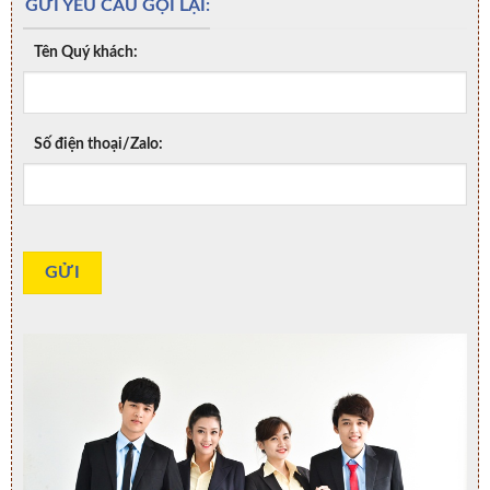
GỬI YÊU CẦU GỌI LẠI:
Tên Quý khách:
Số điện thoại/Zalo: