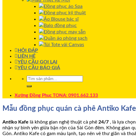
Mẫu Thiết Kế Mới
Đồng phục áo Spa
Đồng phục kỹ thuật
Áo Blouse bác sĩ
Balo đồng phục
Đồng phục may sẵn
Quần áo phòng sạch
Túi Tote vải Canvas
HỎI ĐÁP
LIÊN HỆ
YÊU CẦU GỌI LẠI
YÊU CẦU BÁO GIÁ
Xưởng Đồng Phục TONA: 0901.662.133
Mẫu đồng phục quán cà phê Antiko Kafe
Antiko Kafe
là không gian nghệ thuật cà phê
24/7
, là lựa chọ
nhận sự bình yên giữa bận rộn của Sài Gòn đêm. Không gian qu
Gòn. Antiko Kafe có gam màu lạnh, tạo nên vẻ thư giãn và tho