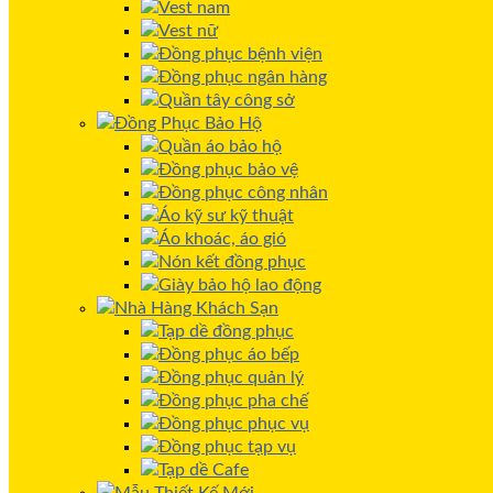
Vest nam
Vest nữ
Đồng phục bệnh viện
Đồng phục ngân hàng
Quần tây công sở
Đồng Phục Bảo Hộ
Quần áo bảo hộ
Đồng phục bảo vệ
Đồng phục công nhân
Áo kỹ sư kỹ thuật
Áo khoác, áo gió
Nón kết đồng phục
Giày bảo hộ lao động
Nhà Hàng Khách Sạn
Tạp dề đồng phục
Đồng phục áo bếp
Đồng phục quản lý
Đồng phục pha chế
Đồng phục phục vụ
Đồng phục tạp vụ
Tạp dề Cafe