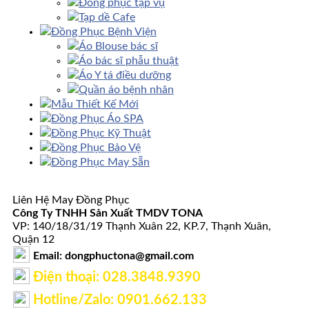
Đồng phục tạp vụ
Tạp dề Cafe
Đồng Phục Bệnh Viện
Áo Blouse bác sĩ
Áo bác sĩ phẫu thuật
Áo Y tá điều dưỡng
Quần áo bệnh nhân
Mẫu Thiết Kế Mới
Đồng Phục Áo SPA
Đồng Phục Kỹ Thuật
Đồng Phục Bảo Vệ
Đồng Phục May Sẵn
Liên Hệ May Đồng Phục
Công Ty TNHH Sản Xuất TMDV TONA
VP: 140/18/31/19 Thạnh Xuân 22, KP.7, Thạnh Xuân,
Quận 12
Email: dongphuctona@gmail.com
Điện thoại: ‭028.3848.9390‬
Hotline/Zalo: 0901.662.133