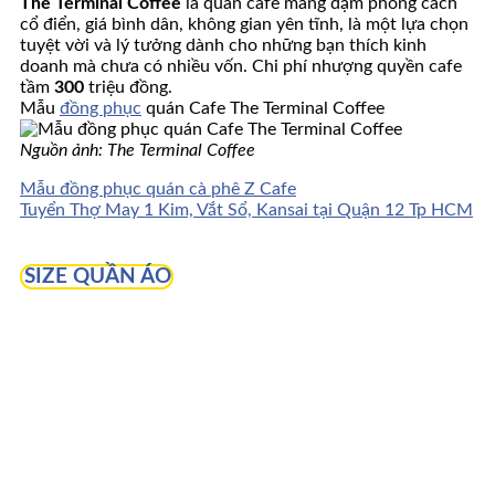
The Terminal Coffee
là quán cafe mang đậm phong cách
cổ điển, giá bình dân, không gian yên tĩnh, là một lựa chọn
tuyệt vời và lý tưởng dành cho những bạn thích kinh
doanh mà chưa có nhiều vốn. Chi phí nhượng quyền cafe
tầm
300
triệu đồng.
Mẫu
đồng phục
quán Cafe The Terminal Coffee
Nguồn ảnh: The Terminal Coffee
Mẫu đồng phục quán cà phê Z Cafe
Tuyển Thợ May 1 Kim, Vắt Sổ, Kansai tại Quận 12 Tp HCM
SIZE QUẦN ÁO