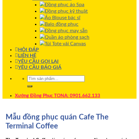
Đồng phục áo Spa
Đồng phục kỹ thuật
Áo Blouse bác sĩ
Balo đồng phục
Đồng phục may sẵn
Quần áo phòng sạch
Túi Tote vải Canvas
HỎI ĐÁP
LIÊN HỆ
YÊU CẦU GỌI LẠI
YÊU CẦU BÁO GIÁ
Xưởng Đồng Phục TONA: 0901.662.133
Mẫu đồng phục quán Cafe The
Terminal Coffee