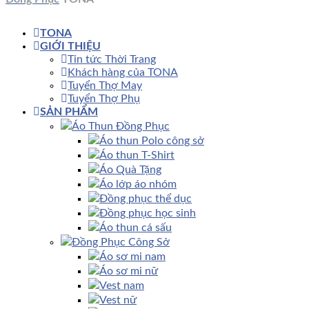
TONA
GIỚI THIỆU
Tin tức Thời Trang
Khách hàng của TONA
Tuyển Thợ May
Tuyển Thợ Phụ
SẢN PHẨM
Áo Thun Đồng Phục
Áo thun Polo công sở
Áo thun T-Shirt
Áo Quà Tặng
Áo lớp áo nhóm
Đồng phục thể dục
Đồng phục học sinh
Áo thun cá sấu
Đồng Phục Công Sở
Áo sơ mi nam
Áo sơ mi nữ
Vest nam
Vest nữ