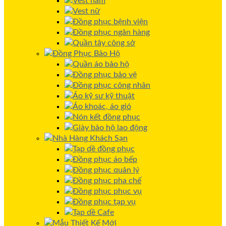
Vest nam
Vest nữ
Đồng phục bệnh viện
Đồng phục ngân hàng
Quần tây công sở
Đồng Phục Bảo Hộ
Quần áo bảo hộ
Đồng phục bảo vệ
Đồng phục công nhân
Áo kỹ sư kỹ thuật
Áo khoác, áo gió
Nón kết đồng phục
Giày bảo hộ lao động
Nhà Hàng Khách Sạn
Tạp dề đồng phục
Đồng phục áo bếp
Đồng phục quản lý
Đồng phục pha chế
Đồng phục phục vụ
Đồng phục tạp vụ
Tạp dề Cafe
Mẫu Thiết Kế Mới