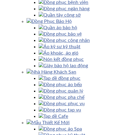
Đồng phục bệnh viện
Đồng phục ngân hàng
Quần tây công sở
Đồng Phục Bảo Hộ
Quần áo bảo hộ
Đồng phục bảo vệ
Đồng phục công nhân
Áo kỹ sư kỹ thuật
Áo khoác, áo gió
Nón kết đồng phục
Giày bảo hộ lao động
Nhà Hàng Khách Sạn
Tạp dề đồng phục
Đồng phục áo bếp
Đồng phục quản lý
Đồng phục pha chế
Đồng phục phục vụ
Đồng phục tạp vụ
Tạp dề Cafe
Mẫu Thiết Kế Mới
Đồng phục áo Spa