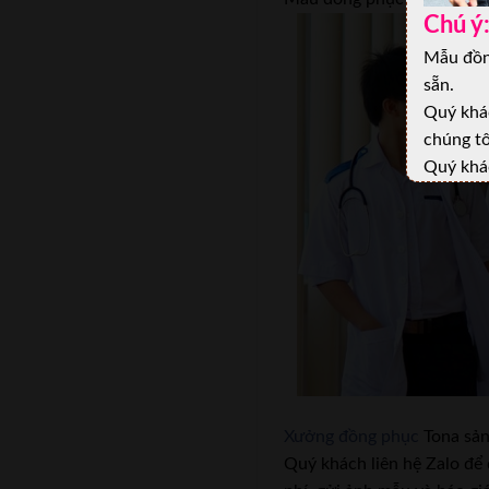
Chú ý
Mẫu đồn
sẵn.
Quý khác
chúng tô
Quý khá
Xưởng đồng phục
Tona sản
Quý khách liên hệ Zalo để 