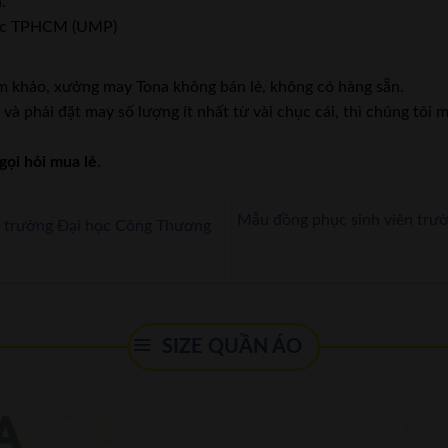
.
ược TPHCM (UMP)
 khảo, xưởng may Tona không bán lẻ, không có hàng sẵn.
à phải đặt may số lượng ít nhất từ vài chục cái, thì chúng tôi
gọi hỏi mua lẻ
.
Mẫu đồng phục sinh viên tr
n trường Đại học Công Thương
SIZE QUẦN ÁO