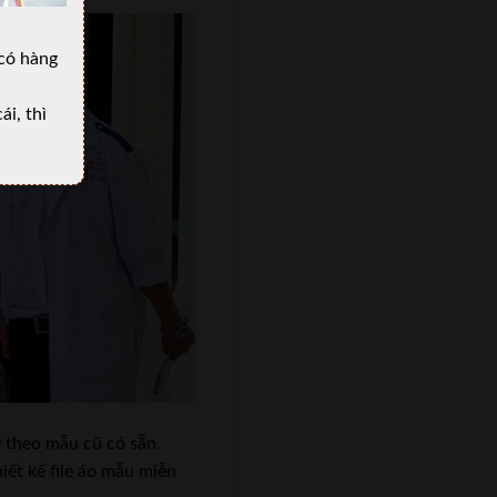
có hàng
i, thì
y theo mẫu cũ có sẵn.
iết kế file áo mẫu miễn