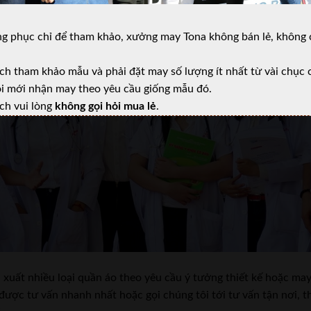
:
g phục chỉ để tham khảo, xưởng may Tona không bán lẻ, không 
h tham khảo mẫu và phải đặt may số lượng ít nhất từ vài chục cá
i mới nhận may theo yêu cầu giống mẫu đó.
ch vui lòng
không gọi hỏi mua lẻ
.
 xuất nhiều loại quần áo theo yêu cầu ý tưởng thiết kế hoặc ma
được tư vấn nhanh nhất hoặc gọi chúng tôi tới tư vấn tận nơi, th