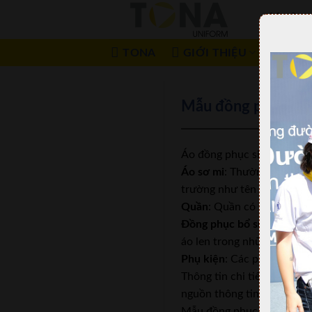
Xưởn
TONA
GIỚI THIỆU
SẢN
Mẫu đồng phục sin
Áo đồng phục sinh viên c
Áo sơ mi
: Thường là áo sơ
trường như tên trường, b
Quần
: Quần có thể là quầ
Đồng phục bổ sung
: Ngoài
áo len trong những thời tiế
Phụ kiện
: Các phụ kiện nh
Thông tin chi tiết về áo 
nguồn thông tin trực tuyến
Mẫu đồng phục sinh viên