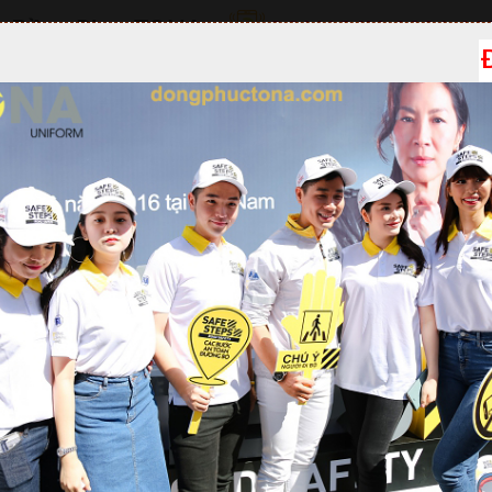
g Đồng Phục TONA
GỌI NGAY: 0901.66
 PHẨM
HỎI ĐÁP
LIÊN HỆ
YÊU CẦU GỌI LẠI
h viên trường Đại học Y Dược TPHCM
ủa trường Đại học Y Dược TPHCM có thể gồm:
 mi trắng hoặc xanh dương, có thể có logo của trường hoặc các 
iểu tượng…
n tây màu đen hoặc màu xanh navy, phù hợp với áo sơ mi.
 áo sơ mi và quần, sinh viên cũng có thể cần đồng phục bổ sung
t lạnh.
ư cravat, cà vạt hoặc dây nịt cũng có thể được yêu cầu để hoàn 
đồng phục của trường Đại học Y Dược TPHCM có thể được cung c
 của sinh viên hiện tại hoặc cựu sinh viên.
 trường Đại học Y Dược TPHCM