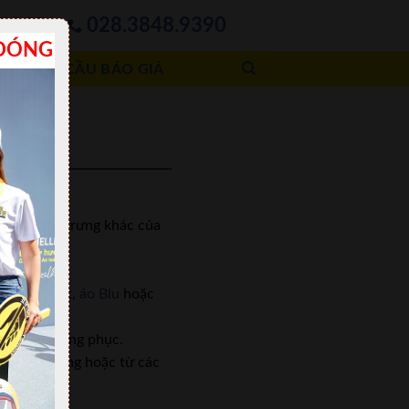
028.3848.9390
2.133
ĐÓNG
YÊU CẦU BÁO GIÁ
yếu tố đặc trưng khác của
 như áo vest,
áo Blu
hoặc
thiện bộ đồng phục.
ấp từ trường hoặc từ các