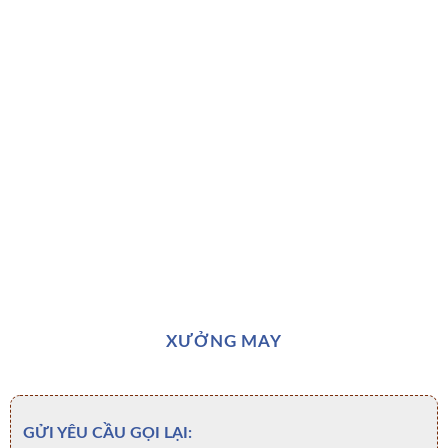
XƯỞNG MAY
GỬI YÊU CẦU GỌI LẠI: