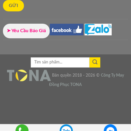
➤ Yêu Cầu Báo Giá
Bản quyền 2018 - 2026 ©
Công Ty
May
Đồng Phục
TONA