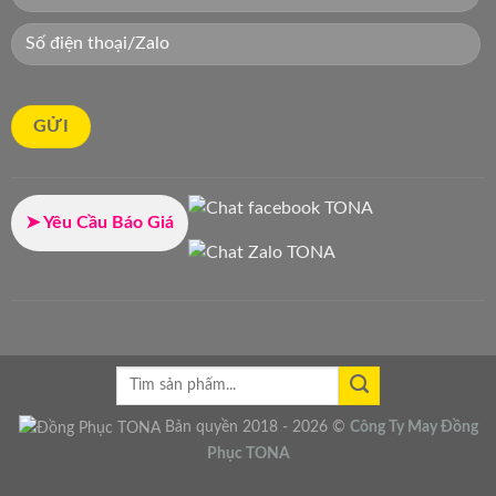
➤ Yêu Cầu Báo Giá
Bản quyền 2018 - 2026 ©
Công Ty
May Đồng
Phục
TONA