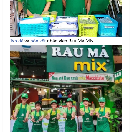
Tạp dề
và
nón kết
nhân viên Rau Má Mix