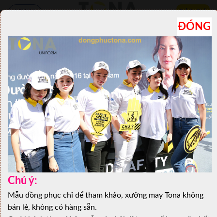
BÁO GIÁ
MENU
ĐÓNG
Xưởng Đồng Phục TONA: 0901.662.133
Mẫu đồng phục trường THPT Võ Văn Kiệt Quận 8
Trường THPT Võ Văn Kiệt
là một trong những trường
trung học phổ thông nổi tiếng và uy tín tại Quận 8,
thành phố Hồ Chí Minh. Trường được đặt tên theo
danh tướng Võ Văn Kiệt – người đã có nhiều đóng góp
quan trọng trong lịch sử Việt Nam.
Với diện tích rộng và cơ sở vật chất hiện đại, trường
THPT Võ Văn Kiệt Quận 8 mang đến môi trường học
tập thuận lợi cho học sinh. Các phòng học được thiết
Chú ý:
kế thông minh và thoáng đãng, giúp các em có không
Mẫu đồng phục chỉ để tham khảo, xưởng may Tona không
gian thoải mái để tiếp thu kiến thức. Ngoài ra, trường
bán lẻ, không có hàng sẵn.
còn có các phòng thí nghiệm khoa học, phòng máy