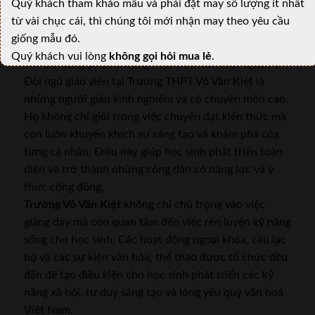
Quý khách tham khảo mẫu và phải đặt may số lượng ít nhất
tính hiện đại và thư viện đa dạng sách báo để hỗ trợ
từ vài chục cái, thì chúng tôi mới nhận may theo yêu cầu
quá trình tự học của các em.
giống mẫu đó.
Mẫu đồng phục trường THPT Võ Văn Kiệt Quận 8:
Quý khách vui lòng
không gọi hỏi mua lẻ
.
Đội ngũ giáo viên tại Trường THPT Võ Văn Kiệt là
những người giàu kinh nghiệm và có chuyên môn cao.
Họ không chỉ giỏi trong việc chuyển đạt kiến thức mà
còn luôn khuyến khích sự sáng tạo và khám phá của
từng cá nhân. Điều này giúp học sinh phát triển toàn
diện và trở thành những công dân có năng lực và ý
thức cộng đồng.
Trường Võ Văn Kiệt
không chỉ chú trọng vào việc
giảng dạy mà còn quan tâm đến việc rèn luyện kỹ năng
sống cho học sinh. Các hoạt động ngoại khóa, câu lạc
bộ và các sự kiện văn hóa, thể thao được tổ chức đều
đặn để tạo điều kiện cho học sinh phát triển các kỹ
năng xã hội, tư duy sáng tạo và lòng yêu quý văn hoá
Việt Nam.