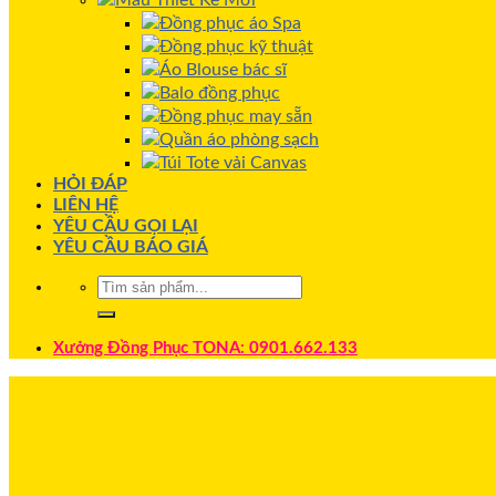
Mẫu Thiết Kế Mới
Đồng phục áo Spa
Đồng phục kỹ thuật
Áo Blouse bác sĩ
Balo đồng phục
Đồng phục may sẵn
Quần áo phòng sạch
Túi Tote vải Canvas
HỎI ĐÁP
LIÊN HỆ
YÊU CẦU GỌI LẠI
YÊU CẦU BÁO GIÁ
Xưởng Đồng Phục TONA: 0901.662.133