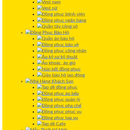
Vest nam
Vest nữ
Đồng phục bệnh viện
Đồng phục ngân hàng
Quần tây công sở
Đồng Phục Bảo Hộ
Quần áo bảo hộ
Đồng phục bảo vệ
Đồng phục công nhân
Áo kỹ sư kỹ thuật
Áo khoác, áo gió
Nón kết đồng phục
Giày bảo hộ lao động
Nhà Hàng Khách Sạn
Tạp dề đồng phục
Đồng phục áo bếp
Đồng phục quản lý
Đồng phục pha chế
Đồng phục phục vụ
Đồng phục tạp vụ
Tạp dề Cafe