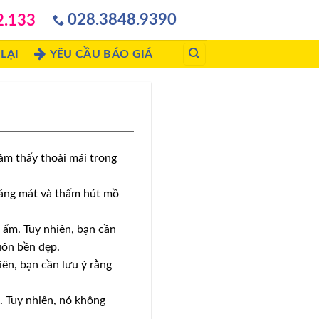
028.3848.9390
2.133
LẠI
YÊU CẦU BÁO GIÁ
ảm thấy thoải mái trong
hoáng mát và thấm hút mồ
g ẩm. Tuy nhiên, bạn cần
uôn bền đẹp.
iên, bạn cần lưu ý rằng
. Tuy nhiên, nó không