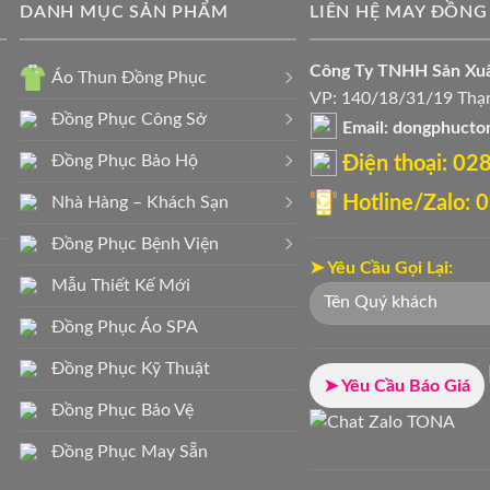
DANH MỤC SẢN PHẨM
LIÊN HỆ MAY ĐỒNG
Công Ty TNHH Sản X
Áo Thun Đồng Phục
VP: 140/18/31/19 Thạn
Đồng Phục Công Sở
Email: dongphuct
Đồng Phục Bảo Hộ
Điện thoại: ‭0
Hotline/Zalo:
Nhà Hàng – Khách Sạn
Đồng Phục Bệnh Viện
➤ Yêu Cầu Gọi Lại:
Mẫu Thiết Kế Mới
Đồng Phục Áo SPA
Đồng Phục Kỹ Thuật
➤ Yêu Cầu Báo Giá
Đồng Phục Bảo Vệ
Đồng Phục May Sẵn