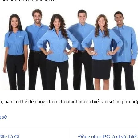
ên, bạn có thể dễ dàng chọn cho mình một chiếc áo sơ mi phù hợ
 sở
le Là Gì
Đồng phục PG là gì và thiế