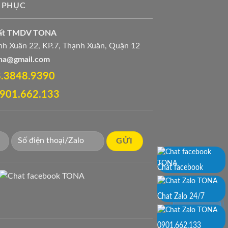
 PHỤC
uất TMDV TONA
h Xuân 22, KP.7, Thạnh Xuân, Quận 12
ona@gmail.com
28.3848.9390‬
 0901.662.133
Chat facebook
Chat Zalo 24/7
0901.662.133