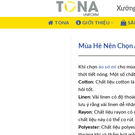
Xưởn
TONA
GIỚI THIỆU
SẢ
Mùa Hè Nên Chọn Á
Khi chọn
áo sơ mi
cho mùa 
thời tiết nóng. Một số chấ
Cotton
: Chất liệu cotton 
hôi tốt.
Linen
: Vải linen có độ tho
lưu ý rằng vải linen dễ nh
Rayon
: Chất liệu rayon có
chất liệu này có thể co rút
Polyester
: Chất liệu poly
thoáng khí và thấm hút mồ 