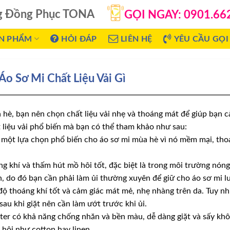
g Đồng Phục TONA
GỌI NGAY: 0901.66
N PHẨM
HỎI ĐÁP
LIÊN HỆ
YÊU CẦU GỌI 
o Sơ Mi Chất Liệu Vải Gì
hè, bạn nên chọn chất liệu vải nhẹ và thoáng mát để giúp bạn c
t liệu vải phổ biến mà bạn có thể tham khảo như sau:
là một lựa chọn phổ biến cho áo sơ mi mùa hè vì nó mềm mại, t
áng khí và thấm hút mồ hôi tốt, đặc biệt là trong môi trường nón
ăn, do đó bạn cần phải làm ủi thường xuyên để giữ cho áo sơ mi l
 độ thoáng khí tốt và cảm giác mát mẻ, nhẹ nhàng trên da. Tuy nh
 sau khi giặt nên cần làm ướt trước khi ủi.
ester có khả năng chống nhăn và bền màu, dễ dàng giặt và sấy khô
hôi như cotton hay linen.