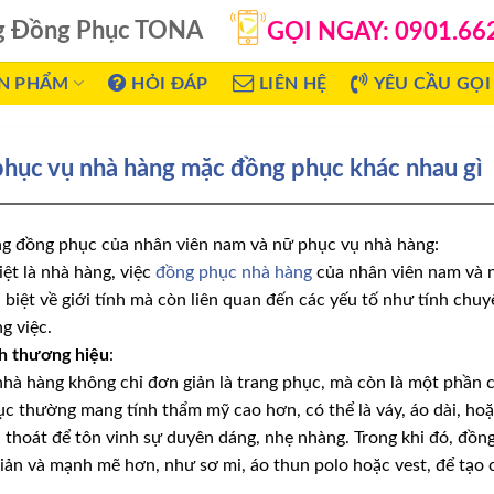
g Đồng Phục TONA
GỌI NGAY: 0901.66
N PHẨM
HỎI ĐÁP
LIÊN HỆ
YÊU CẦU GỌI 
phục vụ nhà hàng mặc đồng phục khác nhau gì
ong đồng phục của nhân viên nam và nữ phục vụ nhà hàng:
iệt là nhà hàng, việc
đồng phục nhà hàng
của nhân viên nam và n
 biệt về giới tính mà còn liên quan đến các yếu tố như tính chu
g việc.
nh thương hiệu
:
hà hàng không chỉ đơn giản là trang phục, mà còn là một phần 
ục thường mang tính thẩm mỹ cao hơn, có thể là váy, áo dài, ho
thoát để tôn vinh sự duyên dáng, nhẹ nhàng. Trong khi đó, đồn
iản và mạnh mẽ hơn, như sơ mi, áo thun polo hoặc vest, để tạo 