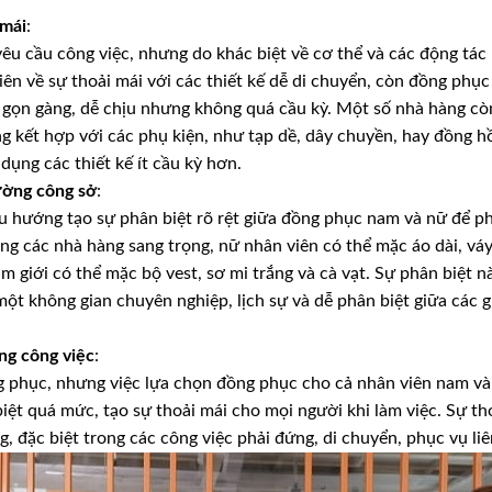
 mái
:
êu cầu công việc, nhưng do khác biệt về cơ thể và các động tác
iên về sự thoải mái với các thiết kế dễ di chuyển, còn đồng phụ
 gọn gàng, dễ chịu nhưng không quá cầu kỳ. Một số nhà hàng c
g kết hợp với các phụ kiện, như tạp dề, dây chuyền, hay đồng h
dụng các thiết kế ít cầu kỳ hơn.
ường công sở
:
u hướng tạo sự phân biệt rõ rệt giữa đồng phục nam và nữ để p
rong các nhà hàng sang trọng, nữ nhân viên có thể mặc áo dài, v
nam giới có thể mặc bộ vest, sơ mi trắng và cà vạt. Sự phân biệt 
ột không gian chuyên nghiệp, lịch sự và dễ phân biệt giữa các g
ng công việc
:
ng phục, nhưng việc lựa chọn đồng phục cho cả nhân viên nam v
ệt quá mức, tạo sự thoải mái cho mọi người khi làm việc. Sự thoả
, đặc biệt trong các công việc phải đứng, di chuyển, phục vụ liê