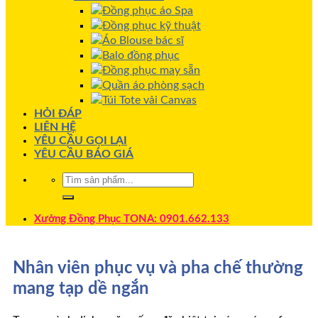
Đồng phục áo Spa
Đồng phục kỹ thuật
Áo Blouse bác sĩ
Balo đồng phục
Đồng phục may sẵn
Quần áo phòng sạch
Túi Tote vải Canvas
HỎI ĐÁP
LIÊN HỆ
YÊU CẦU GỌI LẠI
YÊU CẦU BÁO GIÁ
Xưởng Đồng Phục TONA: 0901.662.133
Nhân viên phục vụ và pha chế thường
mang tạp dề ngắn