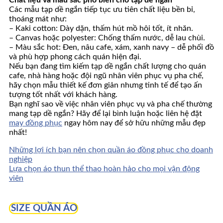
Các mẫu tạp dề ngắn tiếp tục ưu tiên chất liệu bền bỉ,
thoáng mát như:
– Kaki cotton: Dày dặn, thấm hút mồ hôi tốt, ít nhăn.
– Canvas hoặc polyester: Chống thấm nước, dễ lau chùi.
– Màu sắc hot: Đen, nâu cafe, xám, xanh navy – dễ phối đồ
và phù hợp phong cách quán hiện đại.
Nếu bạn đang tìm kiếm tạp dề ngắn chất lượng cho quán
cafe, nhà hàng hoặc đội ngũ nhân viên phục vụ pha chế,
hãy chọn mẫu thiết kế đơn giản nhưng tinh tế để tạo ấn
tượng tốt nhất với khách hàng.
Bạn nghĩ sao về việc nhân viên phục vụ và pha chế thường
mang tạp dề ngắn? Hãy để lại bình luận hoặc liên hệ đặt
may đồng phục
ngay hôm nay để sở hữu những mẫu đẹp
nhất!
Những lợi ích bạn nên chọn quần áo đồng phục cho doanh
nghiệp
Lựa chọn áo thun thể thao hoàn hảo cho mọi vận động
viên
SIZE QUẦN ÁO