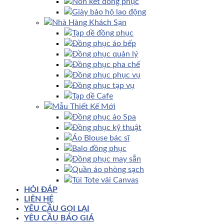
Nón kết đồng phục
Giày bảo hộ lao động
Nhà Hàng Khách Sạn
Tạp dề đồng phục
Đồng phục áo bếp
Đồng phục quản lý
Đồng phục pha chế
Đồng phục phục vụ
Đồng phục tạp vụ
Tạp dề Cafe
Mẫu Thiết Kế Mới
Đồng phục áo Spa
Đồng phục kỹ thuật
Áo Blouse bác sĩ
Balo đồng phục
Đồng phục may sẵn
Quần áo phòng sạch
Túi Tote vải Canvas
HỎI ĐÁP
LIÊN HỆ
YÊU CẦU GỌI LẠI
YÊU CẦU BÁO GIÁ