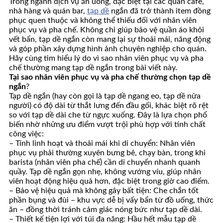
Trong ngành dịch vụ ăn uống, đặc biệt tại các quán cafe,
nhà hàng và quán bar,
tạp dề
ngắn đã trở thành item đồng
phục quen thuộc và không thể thiếu đối với nhân viên
phục vụ và pha chế. Không chỉ giúp bảo vệ quần áo khỏi
vết bẩn, tạp dề ngắn còn mang lại sự thoải mái, năng động
và góp phần xây dựng hình ảnh chuyên nghiệp cho quán.
Hãy cùng tìm hiểu lý do vì sao nhân viên phục vụ và pha
chế thường mang tạp dề ngắn trong bài viết này.
Tại sao nhân viên phục vụ và pha chế thường chọn tạp dề
ngắn
?
Tạp dề ngắn (hay còn gọi là tạp dề ngang eo, tạp dề nửa
người) có độ dài từ thắt lưng đến đầu gối, khác biệt rõ rệt
so với tạp dề dài che từ ngực xuống. Đây là lựa chọn phổ
biến nhờ những ưu điểm vượt trội phù hợp với tính chất
công việc:
– Tính linh hoạt và thoải mái khi di chuyển: Nhân viên
phục vụ phải thường xuyên bưng bê, chạy bàn, trong khi
barista (nhân viên pha chế) cần di chuyển nhanh quanh
quầy. Tạp dề ngắn gọn nhẹ, không vướng víu, giúp nhân
viên hoạt động hiệu quả hơn, đặc biệt trong giờ cao điểm.
– Bảo vệ hiệu quả mà không gây bất tiện: Che chắn tốt
phần bụng và đùi – khu vực dễ bị vấy bẩn từ đồ uống, thức
ăn – đồng thời tránh cảm giác nóng bức như tạp dề dài.
– Thiết kế tiện lợi với túi đa năng: Hầu hết mẫu tạp dề