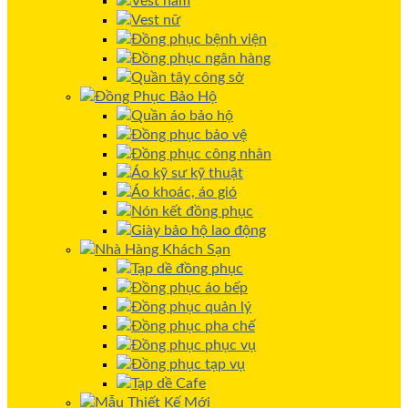
Vest nam
Vest nữ
Đồng phục bệnh viện
Đồng phục ngân hàng
Quần tây công sở
Đồng Phục Bảo Hộ
Quần áo bảo hộ
Đồng phục bảo vệ
Đồng phục công nhân
Áo kỹ sư kỹ thuật
Áo khoác, áo gió
Nón kết đồng phục
Giày bảo hộ lao động
Nhà Hàng Khách Sạn
Tạp dề đồng phục
Đồng phục áo bếp
Đồng phục quản lý
Đồng phục pha chế
Đồng phục phục vụ
Đồng phục tạp vụ
Tạp dề Cafe
Mẫu Thiết Kế Mới