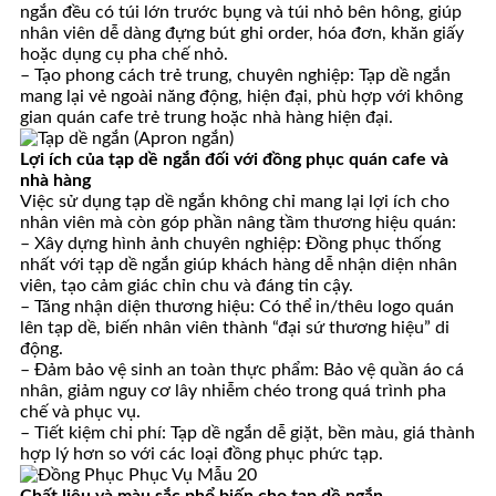
ngắn đều có túi lớn trước bụng và túi nhỏ bên hông, giúp
nhân viên dễ dàng đựng bút ghi order, hóa đơn, khăn giấy
hoặc dụng cụ pha chế nhỏ.
– Tạo phong cách trẻ trung, chuyên nghiệp: Tạp dề ngắn
mang lại vẻ ngoài năng động, hiện đại, phù hợp với không
gian quán cafe trẻ trung hoặc nhà hàng hiện đại.
Lợi ích của tạp dề ngắn đối với đồng phục quán cafe và
nhà hàng
Việc sử dụng tạp dề ngắn không chỉ mang lại lợi ích cho
nhân viên mà còn góp phần nâng tầm thương hiệu quán:
– Xây dựng hình ảnh chuyên nghiệp: Đồng phục thống
nhất với tạp dề ngắn giúp khách hàng dễ nhận diện nhân
viên, tạo cảm giác chỉn chu và đáng tin cậy.
– Tăng nhận diện thương hiệu: Có thể in/thêu logo quán
lên tạp dề, biến nhân viên thành “đại sứ thương hiệu” di
động.
– Đảm bảo vệ sinh an toàn thực phẩm: Bảo vệ quần áo cá
nhân, giảm nguy cơ lây nhiễm chéo trong quá trình pha
chế và phục vụ.
– Tiết kiệm chi phí: Tạp dề ngắn dễ giặt, bền màu, giá thành
hợp lý hơn so với các loại đồng phục phức tạp.
Chất liệu và màu sắc phổ biến cho tạp dề ngắn