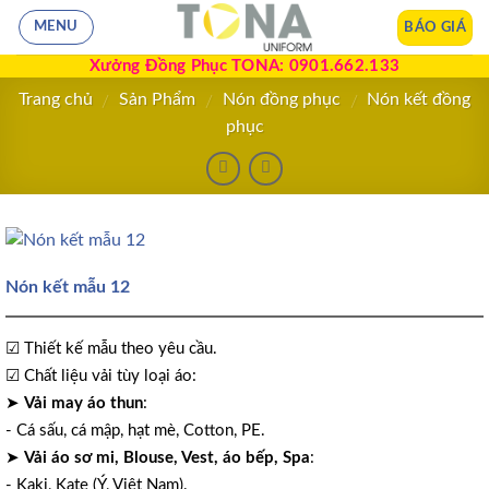
BÁO GIÁ
MENU
Xưởng Đồng Phục TONA: 0901.662.133
Trang chủ
Sản Phẩm
Nón đồng phục
Nón kết đồng
/
/
/
phục
Nón kết mẫu 12
☑ Thiết kế mẫu theo yêu cầu.
☑ Chất liệu vải tùy loại áo:
➤
Vải may áo thun
:
- Cá sấu, cá mập, hạt mè, Cotton, PE.
➤
Vải áo sơ mi, Blouse, Vest, áo bếp, Spa
:
- Kaki, Kate (Ý, Việt Nam).