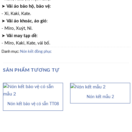
➤
Vải áo bảo hộ, bảo vệ
:
- Xi, Kaki, Kate.
➤
Vải áo khoác, áo gió
:
- Miro, Xuýt, Nỉ.
➤
Vải may tạp dề
:
- Miro, Kaki, Kate, vải bố.
Danh mục:
Nón kết đồng phục
SẢN PHẨM TƯƠNG TỰ
Nón kết mẫu 2
Nón kết bảo vệ có sẵn TT08