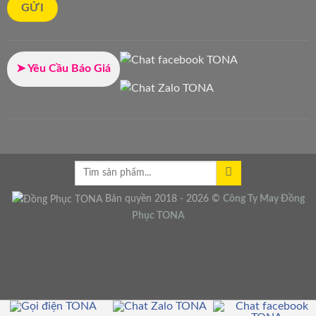
➤ Yêu Cầu Báo Giá
Bản quyền 2018 - 2026 ©
Công Ty
May Đồng
Phục
TONA