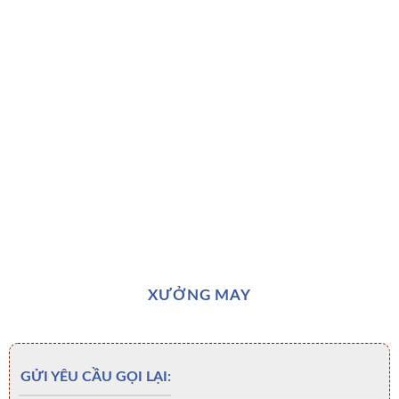
XƯỞNG MAY
GỬI YÊU CẦU GỌI LẠI: