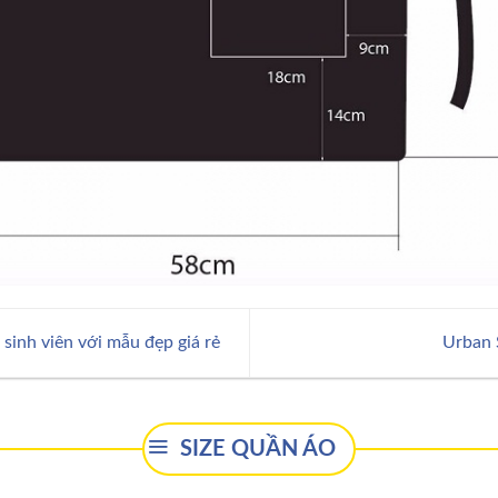
sinh viên với mẫu đẹp giá rẻ
Urban 
SIZE QUẦN ÁO