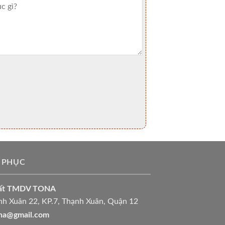
 PHỤC
uất TMDV TONA
h Xuân 22, KP.7, Thạnh Xuân, Quận 12
ona@gmail.com