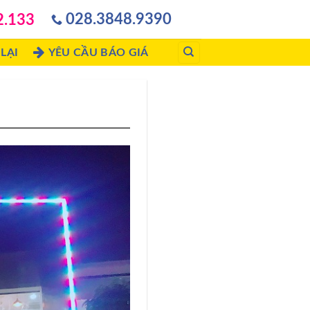
028.3848.9390
2.133
LẠI
YÊU CẦU BÁO GIÁ