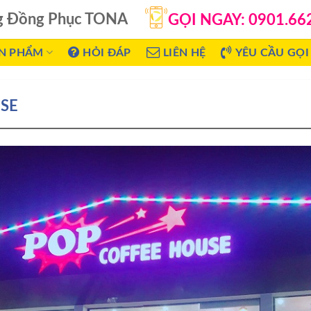
g Đồng Phục TONA
GỌI NGAY: 0901.66
N PHẨM
HỎI ĐÁP
LIÊN HỆ
YÊU CẦU GỌI 
SE