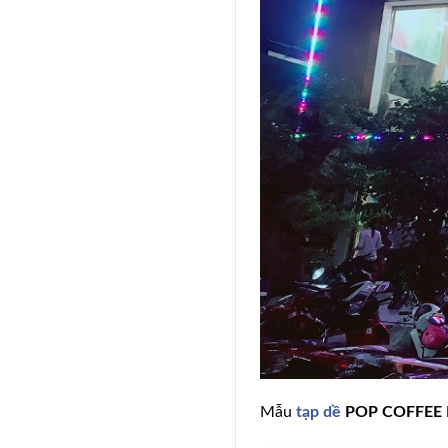
Mẫu
tạp dề
POP COFFEE