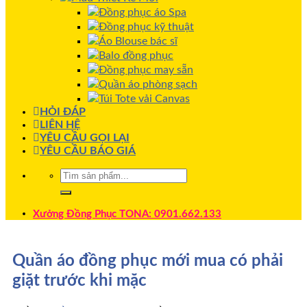
Đồng phục áo Spa
Đồng phục kỹ thuật
Áo Blouse bác sĩ
Balo đồng phục
Đồng phục may sẵn
Quần áo phòng sạch
Túi Tote vải Canvas
HỎI ĐÁP
LIÊN HỆ
YÊU CẦU GỌI LẠI
YÊU CẦU BÁO GIÁ
Xưởng Đồng Phục TONA: 0901.662.133
Quần áo đồng phục mới mua có phải
giặt trước khi mặc