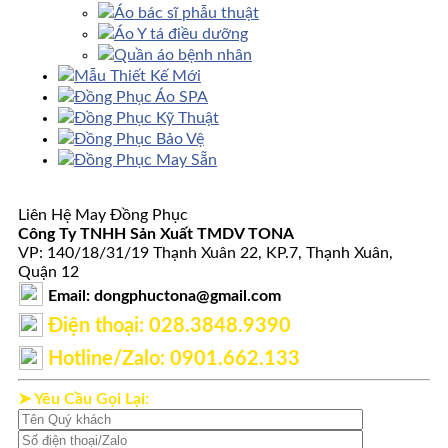
Áo bác sĩ phẫu thuật
Áo Y tá điều dưỡng
Quần áo bệnh nhân
Mẫu Thiết Kế Mới
Đồng Phục Áo SPA
Đồng Phục Kỹ Thuật
Đồng Phục Bảo Vệ
Đồng Phục May Sẵn
Liên Hệ May Đồng Phục
Công Ty TNHH Sản Xuất TMDV TONA
VP: 140/18/31/19 Thạnh Xuân 22, KP.7, Thạnh Xuân,
Quận 12
Email: dongphuctona@gmail.com
Điện thoại: ‭028.3848.9390‬
Hotline/Zalo: 0901.662.133
➤ Yêu Cầu Gọi Lại: