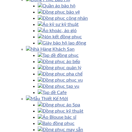
Quần áo bảo hộ
Đồng phục bảo vệ
Đồng phục công nhân
Áo kỹ sư kỹ thuật
Áo khoác, áo gió
Nón kết đồng phục
Giày bảo hộ lao động
Nhà Hàng Khách Sạn
Tạp dề đồng phục
Đồng phục áo bếp
Đồng phục quản lý
Đồng phục pha chế
Đồng phục phục vụ
Đồng phục tạp vụ
Tạp dề Cafe
Mẫu Thiết Kế Mới
Đồng phục áo Spa
Đồng phục kỹ thuật
Áo Blouse bác sĩ
Balo đồng phục
Đồng phục may sẵn