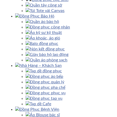
Quần tây công sở
Túi Tote vải Canvas
Đồng Phục Bảo Hộ
Quần áo bảo hộ
Đồng phục công nhân
Áo kỹ sư kỹ thuật
Áo khoác, áo gió
Balo đồng phục
Nón kết đồng phục
Giày bảo hộ lao động
Quần áo phòng sạch
Nhà Hàng – Khách Sạn
Tạp dề đồng phục
Đồng phục áo bếp
Đồng phục quản lý
Đồng phục pha chế
Đồng phục phục vụ
Đồng phục tạp vụ
Tạp dề Cafe
Đồng Phục Bệnh Viện
Áo Blouse bác sĩ