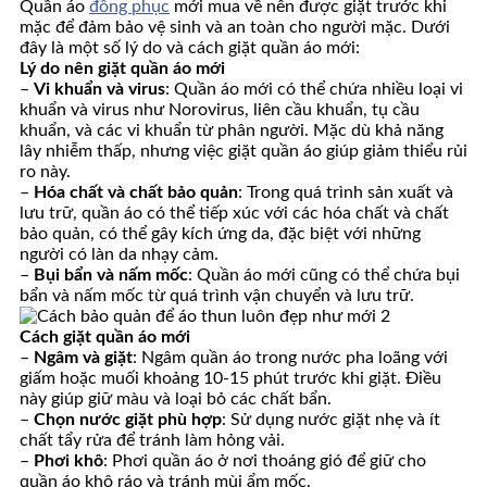
Quần áo
đồng phục
mới mua về nên được giặt trước khi
mặc để đảm bảo vệ sinh và an toàn cho người mặc. Dưới
đây là một số lý do và cách giặt quần áo mới:
Lý do nên giặt quần áo mới
–
Vi khuẩn và virus
: Quần áo mới có thể chứa nhiều loại vi
khuẩn và virus như Norovirus, liên cầu khuẩn, tụ cầu
khuẩn, và các vi khuẩn từ phân người. Mặc dù khả năng
lây nhiễm thấp, nhưng việc giặt quần áo giúp giảm thiểu rủi
ro này.
–
Hóa chất và chất bảo quản
: Trong quá trình sản xuất và
lưu trữ, quần áo có thể tiếp xúc với các hóa chất và chất
bảo quản, có thể gây kích ứng da, đặc biệt với những
người có làn da nhạy cảm.
–
Bụi bẩn và nấm mốc
: Quần áo mới cũng có thể chứa bụi
bẩn và nấm mốc từ quá trình vận chuyển và lưu trữ.
Cách giặt quần áo mới
–
Ngâm và giặt
: Ngâm quần áo trong nước pha loãng với
giấm hoặc muối khoảng 10-15 phút trước khi giặt. Điều
này giúp giữ màu và loại bỏ các chất bẩn.
–
Chọn nước giặt phù hợp
: Sử dụng nước giặt nhẹ và ít
chất tẩy rửa để tránh làm hỏng vải.
–
Phơi khô
: Phơi quần áo ở nơi thoáng gió để giữ cho
quần áo khô ráo và tránh mùi ẩm mốc.