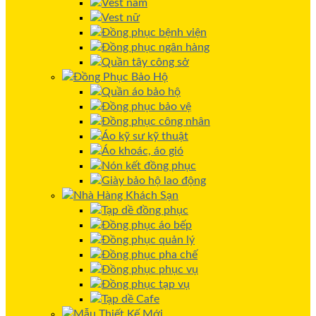
Vest nam
Vest nữ
Đồng phục bệnh viện
Đồng phục ngân hàng
Quần tây công sở
Đồng Phục Bảo Hộ
Quần áo bảo hộ
Đồng phục bảo vệ
Đồng phục công nhân
Áo kỹ sư kỹ thuật
Áo khoác, áo gió
Nón kết đồng phục
Giày bảo hộ lao động
Nhà Hàng Khách Sạn
Tạp dề đồng phục
Đồng phục áo bếp
Đồng phục quản lý
Đồng phục pha chế
Đồng phục phục vụ
Đồng phục tạp vụ
Tạp dề Cafe
Mẫu Thiết Kế Mới