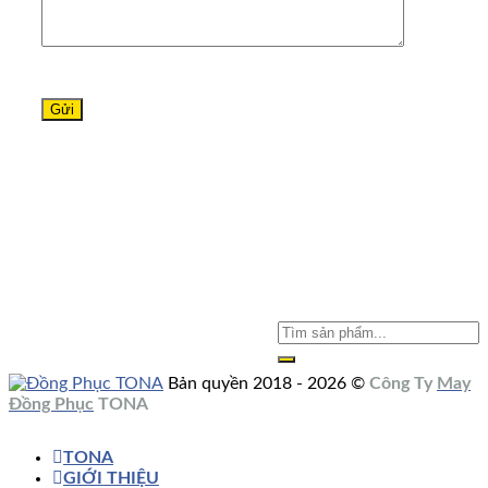
Bản quyền 2018 - 2026 ©
Công Ty
May
Đồng Phục
TONA
TONA
GIỚI THIỆU