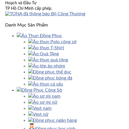
Hoạch và Đầu Tư
TP Hồ Chí Minh cấp phép.
Danh Mục Sản Phẩm
Áo Thun Đồng Phục
Áo thun Polo công sở
Áo thun T-Shirt
Áo Quà Tặng
Áo thun quà tặng
Áo lớp áo nhóm
Đồng phục thể dục
Đồng phục bóng đá
Áo thun cá sấu
Đồng Phục Công Sở
Áo sơ mi nam
Áo sơ mi nữ
Vest nam
Vest nữ
Đồng phục ngân hàng
Đồng phục học sinh