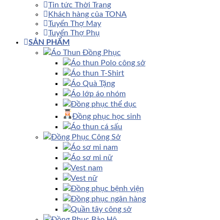
Tin tức Thời Trang
Khách hàng của TONA
Tuyển Thợ May
Tuyển Thợ Phụ
SẢN PHẨM
Áo Thun Đồng Phục
Áo thun Polo công sở
Áo thun T-Shirt
Áo Quà Tặng
Áo lớp áo nhóm
Đồng phục thể dục
Đồng phục học sinh
Áo thun cá sấu
Đồng Phục Công Sở
Áo sơ mi nam
Áo sơ mi nữ
Vest nam
Vest nữ
Đồng phục bệnh viện
Đồng phục ngân hàng
Quần tây công sở
Đồng Phục Bảo Hộ