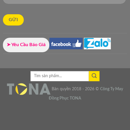
➤ Yêu Cầu Báo Giá
Bản quyền 2018 - 2026 ©
Công Ty
May
Đồng Phục
TONA