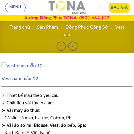
BÁO GIÁ
MENU
Xưởng Đồng Phục TONA: 0901.662.133
Trang chủ
Sản Phẩm
Đồng Phục Công Sở
Vest
/
/
/
nam
Vest nam mẫu 12
☑ Thiết kế mẫu theo yêu cầu.
☑ Chất liệu vải tùy loại áo:
➤
Vải may áo thun
:
- Cá sấu, cá mập, hạt mè, Cotton, PE.
➤
Vải áo sơ mi, Blouse, Vest, áo bếp, Spa
:
- Kaki, Kate (Ý, Việt Nam).