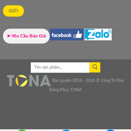
➤ Yêu Cầu Báo Giá
Bản quyền 2018 - 2026 ©
Công Ty
May
Đồng Phục
TONA