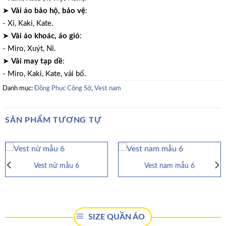
➤
Vải áo bảo hộ, bảo vệ
:
- Xi, Kaki, Kate.
➤
Vải áo khoác, áo gió
:
- Miro, Xuýt, Nỉ.
➤
Vải may tạp dề
:
- Miro, Kaki, Kate, vải bố.
Danh mục:
Đồng Phục Công Sở
,
Vest nam
SẢN PHẨM TƯƠNG TỰ
Vest nữ mẫu 6
Vest nam mẫu 6
SIZE QUẦN ÁO