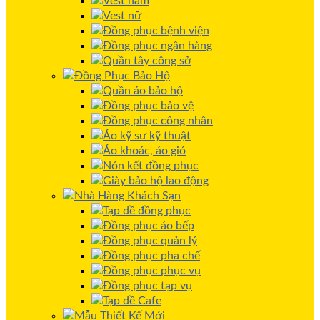
Vest nam
Vest nữ
Đồng phục bệnh viện
Đồng phục ngân hàng
Quần tây công sở
Đồng Phục Bảo Hộ
Quần áo bảo hộ
Đồng phục bảo vệ
Đồng phục công nhân
Áo kỹ sư kỹ thuật
Áo khoác, áo gió
Nón kết đồng phục
Giày bảo hộ lao động
Nhà Hàng Khách Sạn
Tạp dề đồng phục
Đồng phục áo bếp
Đồng phục quản lý
Đồng phục pha chế
Đồng phục phục vụ
Đồng phục tạp vụ
Tạp dề Cafe
Mẫu Thiết Kế Mới