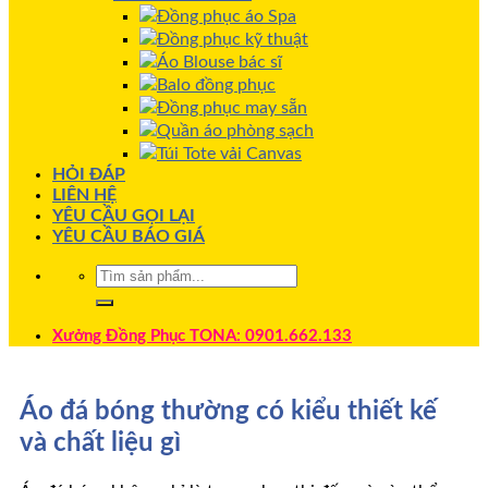
Đồng phục áo Spa
Đồng phục kỹ thuật
Áo Blouse bác sĩ
Balo đồng phục
Đồng phục may sẵn
Quần áo phòng sạch
Túi Tote vải Canvas
HỎI ĐÁP
LIÊN HỆ
YÊU CẦU GỌI LẠI
YÊU CẦU BÁO GIÁ
Xưởng Đồng Phục TONA: 0901.662.133
Áo đá bóng thường có kiểu thiết kế
và chất liệu gì