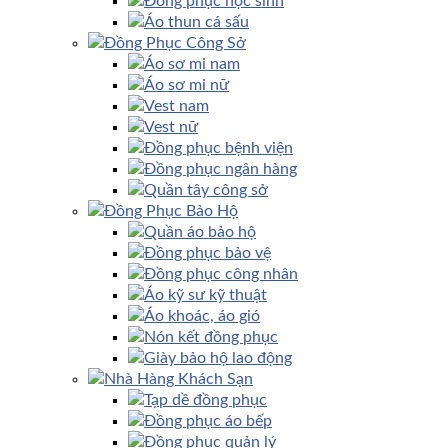
Đồng phục học sinh
Áo thun cá sấu
Đồng Phục Công Sở
Áo sơ mi nam
Áo sơ mi nữ
Vest nam
Vest nữ
Đồng phục bệnh viện
Đồng phục ngân hàng
Quần tây công sở
Đồng Phục Bảo Hộ
Quần áo bảo hộ
Đồng phục bảo vệ
Đồng phục công nhân
Áo kỹ sư kỹ thuật
Áo khoác, áo gió
Nón kết đồng phục
Giày bảo hộ lao động
Nhà Hàng Khách Sạn
Tạp dề đồng phục
Đồng phục áo bếp
Đồng phục quản lý