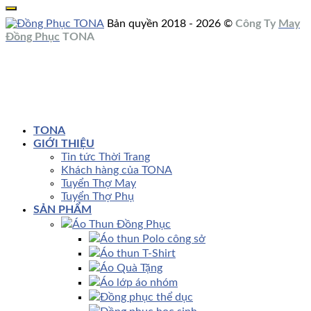
Bản quyền 2018 - 2026 ©
Công Ty
May
Đồng Phục
TONA
TONA
GIỚI THIỆU
Tin tức Thời Trang
Khách hàng của TONA
Tuyển Thợ May
Tuyển Thợ Phụ
SẢN PHẨM
Áo Thun Đồng Phục
Áo thun Polo công sở
Áo thun T-Shirt
Áo Quà Tặng
Áo lớp áo nhóm
Đồng phục thể dục