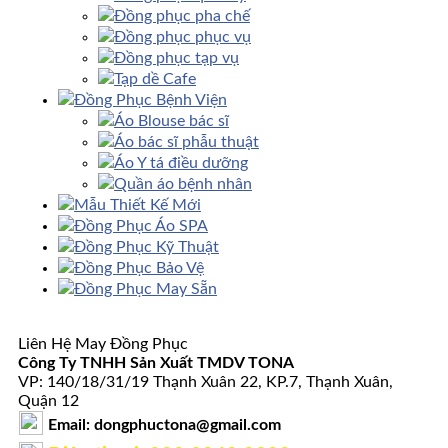
Đồng phục pha chế
Đồng phục phục vụ
Đồng phục tạp vụ
Tạp dề Cafe
Đồng Phục Bệnh Viện
Áo Blouse bác sĩ
Áo bác sĩ phẫu thuật
Áo Y tá điều dưỡng
Quần áo bệnh nhân
Mẫu Thiết Kế Mới
Đồng Phục Áo SPA
Đồng Phục Kỹ Thuật
Đồng Phục Bảo Vệ
Đồng Phục May Sẵn
Liên Hệ May Đồng Phục
Công Ty TNHH Sản Xuất TMDV TONA
VP: 140/18/31/19 Thạnh Xuân 22, KP.7, Thạnh Xuân,
Quận 12
Email: dongphuctona@gmail.com