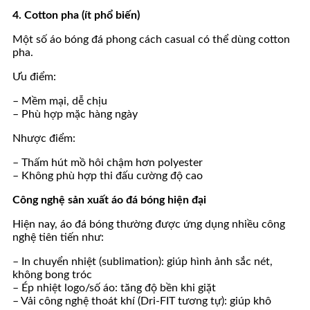
4. Cotton pha (ít phổ biến)
Một số áo bóng đá phong cách casual có thể dùng cotton
pha.
Ưu điểm:
– Mềm mại, dễ chịu
– Phù hợp mặc hàng ngày
Nhược điểm:
– Thấm hút mồ hôi chậm hơn polyester
– Không phù hợp thi đấu cường độ cao
Công nghệ sản xuất áo đá bóng hiện đại
Hiện nay, áo đá bóng thường được ứng dụng nhiều công
nghệ tiên tiến như:
– In chuyển nhiệt (sublimation): giúp hình ảnh sắc nét,
không bong tróc
– Ép nhiệt logo/số áo: tăng độ bền khi giặt
– Vải công nghệ thoát khí (Dri-FIT tương tự): giúp khô