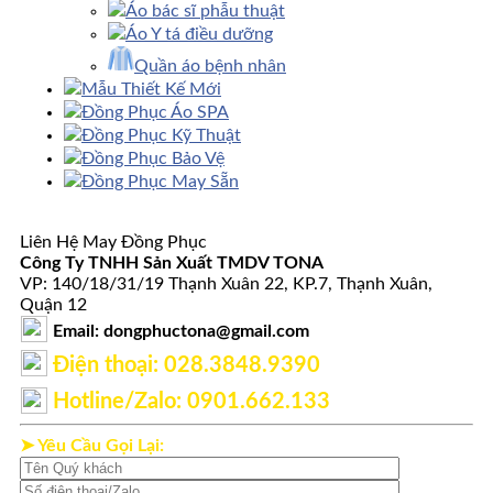
Áo bác sĩ phẫu thuật
Áo Y tá điều dưỡng
Quần áo bệnh nhân
Mẫu Thiết Kế Mới
Đồng Phục Áo SPA
Đồng Phục Kỹ Thuật
Đồng Phục Bảo Vệ
Đồng Phục May Sẵn
Liên Hệ May Đồng Phục
Công Ty TNHH Sản Xuất TMDV TONA
VP: 140/18/31/19 Thạnh Xuân 22, KP.7, Thạnh Xuân,
Quận 12
Email: dongphuctona@gmail.com
Điện thoại: ‭028.3848.9390‬
Hotline/Zalo: 0901.662.133
➤ Yêu Cầu Gọi Lại: