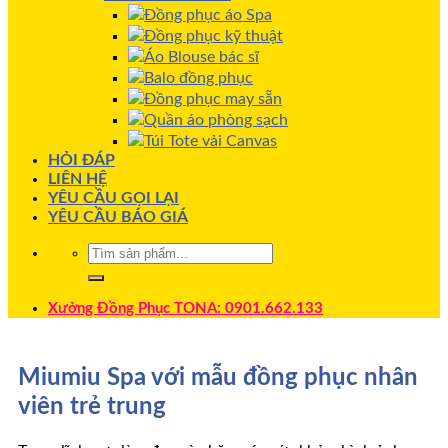
Đồng phục áo Spa
Đồng phục kỹ thuật
Áo Blouse bác sĩ
Balo đồng phục
Đồng phục may sẵn
Quần áo phòng sạch
Túi Tote vải Canvas
HỎI ĐÁP
LIÊN HỆ
YÊU CẦU GỌI LẠI
YÊU CẦU BÁO GIÁ
Xưởng Đồng Phục TONA: 0901.662.133
Miumiu Spa với mẫu đồng phục nhân
viên trẻ trung