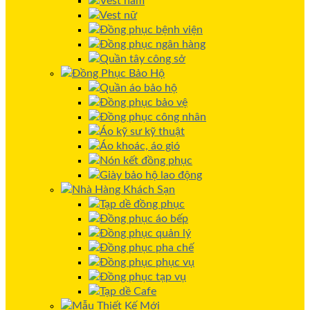
Vest nam
Vest nữ
Đồng phục bệnh viện
Đồng phục ngân hàng
Quần tây công sở
Đồng Phục Bảo Hộ
Quần áo bảo hộ
Đồng phục bảo vệ
Đồng phục công nhân
Áo kỹ sư kỹ thuật
Áo khoác, áo gió
Nón kết đồng phục
Giày bảo hộ lao động
Nhà Hàng Khách Sạn
Tạp dề đồng phục
Đồng phục áo bếp
Đồng phục quản lý
Đồng phục pha chế
Đồng phục phục vụ
Đồng phục tạp vụ
Tạp dề Cafe
Mẫu Thiết Kế Mới