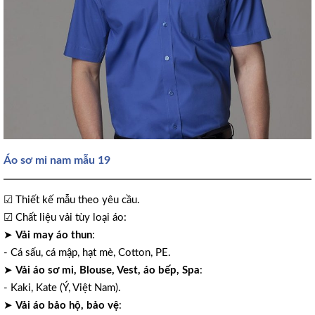
Áo sơ mi nam mẫu 19
☑ Thiết kế mẫu theo yêu cầu.
☑ Chất liệu vải tùy loại áo:
➤
Vải may áo thun
:
- Cá sấu, cá mập, hạt mè, Cotton, PE.
➤
Vải áo sơ mi, Blouse, Vest, áo bếp, Spa
:
- Kaki, Kate (Ý, Việt Nam).
➤
Vải áo bảo hộ, bảo vệ
: