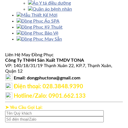
Áo Y tá điều dưỡng
Quần áo bệnh nhân
Mẫu Thiết Kế Mới
Đồng Phục Áo SPA
Đồng Phục Kỹ Thuật
Đồng Phục Bảo Vệ
Đồng Phục May Sẵn
Liên Hệ May Đồng Phục
Công Ty TNHH Sản Xuất TMDV TONA
VP: 140/18/31/19 Thạnh Xuân 22, KP.7, Thạnh Xuân,
Quận 12
Email: dongphuctona@gmail.com
Điện thoại: ‭028.3848.9390‬
Hotline/Zalo: 0901.662.133
➤ Yêu Cầu Gọi Lại: