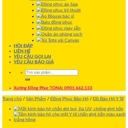
Đồng phục áo Spa
Đồng phục kỹ thuật
Áo Blouse bác sĩ
Balo đồng phục
Đồng phục may sẵn
Quần áo phòng sạch
Túi Tote vải Canvas
HỎI ĐÁP
LIÊN HỆ
YÊU CẦU GỌI LẠI
YÊU CẦU BÁO GIÁ
Xưởng Đồng Phục TONA: 0901.662.133
Trang chủ
/
Sản Phẩm
/
Đồng Phục Bảo Hộ
/
Đồ Bảo Hộ Y Tế