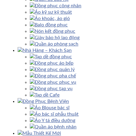
Đồng phục công nhân
Áo kỹ sư kỹ thuật
Áo khoác, áo gió
Balo đồng phục
Nón kết đồng phục
Giày bảo hộ lao động
Quần áo phòng sạch
Nhà Hàng – Khách Sạn
Tạp dề đồng phục
Đồng phục áo bếp
Đồng phục quản lý
Đồng phục pha chế
Đồng phục phục vụ
Đồng phục tạp vụ
Tạp dề Cafe
Đồng Phục Bệnh Viện
Áo Blouse bác sĩ
Áo bác sĩ phẫu thuật
Áo Y tá điều dưỡng
Quần áo bệnh nhân
Mẫu Thiết Kế Mới