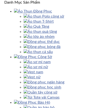
Danh Mục Sản Phẩm
Áo Thun Đồng Phục
Áo thun Polo công sở
Áo thun T-Shirt
Áo Quà Tặng
Áo thun quà tặng
Áo lớp áo nhóm
Đồng phục thể dục
Đồng phục bóng đá
Áo thun cá sấu
Đồng Phục Công Sở
Áo sơ mi nam
Áo sơ mi nữ
Vest nam
Vest nữ
Đồng phục ngân hàng
Đồng phục học sinh
Quần tây công sở
Túi Tote vải Canvas
Đồng Phục Bảo Hộ
Quần áo bảo hộ