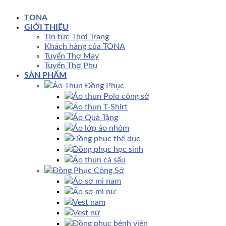
TONA
GIỚI THIỆU
Tin tức Thời Trang
Khách hàng của TONA
Tuyển Thợ May
Tuyển Thợ Phụ
SẢN PHẨM
Áo Thun Đồng Phục
Áo thun Polo công sở
Áo thun T-Shirt
Áo Quà Tặng
Áo lớp áo nhóm
Đồng phục thể dục
Đồng phục học sinh
Áo thun cá sấu
Đồng Phục Công Sở
Áo sơ mi nam
Áo sơ mi nữ
Vest nam
Vest nữ
Đồng phục bệnh viện