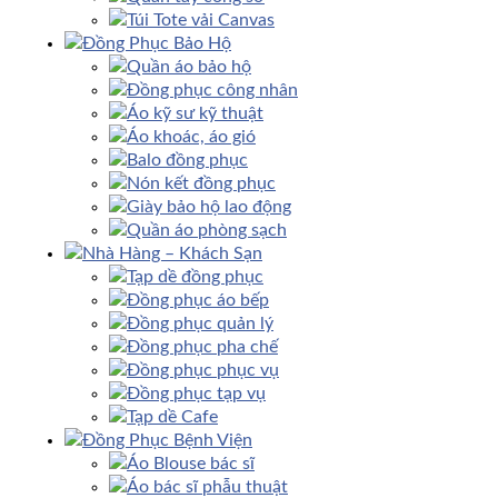
Túi Tote vải Canvas
Đồng Phục Bảo Hộ
Quần áo bảo hộ
Đồng phục công nhân
Áo kỹ sư kỹ thuật
Áo khoác, áo gió
Balo đồng phục
Nón kết đồng phục
Giày bảo hộ lao động
Quần áo phòng sạch
Nhà Hàng – Khách Sạn
Tạp dề đồng phục
Đồng phục áo bếp
Đồng phục quản lý
Đồng phục pha chế
Đồng phục phục vụ
Đồng phục tạp vụ
Tạp dề Cafe
Đồng Phục Bệnh Viện
Áo Blouse bác sĩ
Áo bác sĩ phẫu thuật