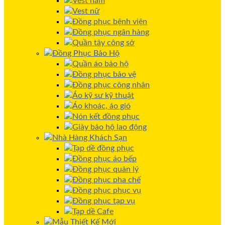
Vest nam
Vest nữ
Đồng phục bệnh viện
Đồng phục ngân hàng
Quần tây công sở
Đồng Phục Bảo Hộ
Quần áo bảo hộ
Đồng phục bảo vệ
Đồng phục công nhân
Áo kỹ sư kỹ thuật
Áo khoác, áo gió
Nón kết đồng phục
Giày bảo hộ lao động
Nhà Hàng Khách Sạn
Tạp dề đồng phục
Đồng phục áo bếp
Đồng phục quản lý
Đồng phục pha chế
Đồng phục phục vụ
Đồng phục tạp vụ
Tạp dề Cafe
Mẫu Thiết Kế Mới