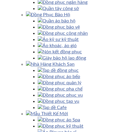
Đồng phục ngân hàng
Quần tây công sở
Đồng Phục Bảo Hộ
Quần áo bảo hộ
Đồng phục bảo vệ
Đồng phục công nhân
Áo kỹ sư kỹ thuật
Áo khoác, áo gió
Nón kết đồng phục
Giày bảo hộ lao động
Nhà Hàng Khách Sạn
Tạp dề đồng phục
Đồng phục áo bếp
Đồng phục quản lý
Đồng phục pha chế
Đồng phục phục vụ
Đồng phục tạp vụ
Tạp dề Cafe
Mẫu Thiết Kế Mới
Đồng phục áo Spa
Đồng phục kỹ thuật