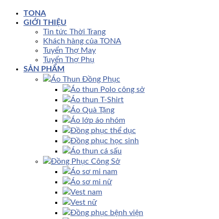
TONA
GIỚI THIỆU
Tin tức Thời Trang
Khách hàng của TONA
Tuyển Thợ May
Tuyển Thợ Phụ
SẢN PHẨM
Áo Thun Đồng Phục
Áo thun Polo công sở
Áo thun T-Shirt
Áo Quà Tặng
Áo lớp áo nhóm
Đồng phục thể dục
Đồng phục học sinh
Áo thun cá sấu
Đồng Phục Công Sở
Áo sơ mi nam
Áo sơ mi nữ
Vest nam
Vest nữ
Đồng phục bệnh viện