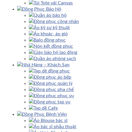
Túi Tote vải Canvas
Đồng Phục Bảo Hộ
Quần áo bảo hộ
Đồng phục công nhân
Áo kỹ sư kỹ thuật
Áo khoác, áo gió
Balo đồng phục
Nón kết đồng phục
Giày bảo hộ lao động
Quần áo phòng sạch
Nhà Hàng – Khách Sạn
Tạp dề đồng phục
Đồng phục áo bếp
Đồng phục quản lý
Đồng phục pha chế
Đồng phục phục vụ
Đồng phục tạp vụ
Tạp dề Cafe
Đồng Phục Bệnh Viện
Áo Blouse bác sĩ
Áo bác sĩ phẫu thuật