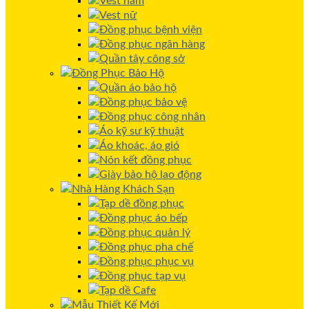
Vest nam
Vest nữ
Đồng phục bệnh viện
Đồng phục ngân hàng
Quần tây công sở
Đồng Phục Bảo Hộ
Quần áo bảo hộ
Đồng phục bảo vệ
Đồng phục công nhân
Áo kỹ sư kỹ thuật
Áo khoác, áo gió
Nón kết đồng phục
Giày bảo hộ lao động
Nhà Hàng Khách Sạn
Tạp dề đồng phục
Đồng phục áo bếp
Đồng phục quản lý
Đồng phục pha chế
Đồng phục phục vụ
Đồng phục tạp vụ
Tạp dề Cafe
Mẫu Thiết Kế Mới