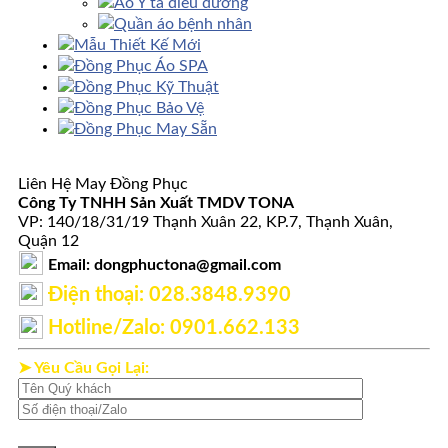
Áo Y tá điều dưỡng
Quần áo bệnh nhân
Mẫu Thiết Kế Mới
Đồng Phục Áo SPA
Đồng Phục Kỹ Thuật
Đồng Phục Bảo Vệ
Đồng Phục May Sẵn
Liên Hệ May Đồng Phục
Công Ty TNHH Sản Xuất TMDV TONA
VP: 140/18/31/19 Thạnh Xuân 22, KP.7, Thạnh Xuân,
Quận 12
Email: dongphuctona@gmail.com
Điện thoại: ‭028.3848.9390‬
Hotline/Zalo: 0901.662.133
➤ Yêu Cầu Gọi Lại: