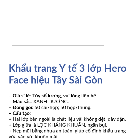
Khẩu trang Y tế 3 lớp Hero
Face hiệu Tây Sài Gòn
–
Giá sỉ lẻ
:
Tùy số lượng, vui lòng liên hệ
.
–
Màu sắc
: XANH DƯƠNG.
–
Đóng gói
: 50 cái/hộp; 50 hộp/thùng.
–
Cấu tạo
:
+ Hai lớp bên ngoài là chất liệu vải không dệt, dày dặn.
+ Lớp giữa là LỌC KHÁNG KHUẨN, ngăn bụi.
+ Nẹp mũi bằng nhựa an toàn, giúp cố định khẩu trang
vừa vặn với khuôn mặt.