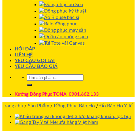
Đồng phục áo Spa
Đồng phục kỹ thuật
Áo Blouse bác sĩ
Balo đồng phục
Đồng phục may sẵn
Quần áo phòng sạch
Túi Tote vải Canvas
HỎI ĐÁP
LIÊN HỆ
YÊU CẦU GỌI LẠI
YÊU CẦU BÁO GIÁ
Xưởng Đồng Phục TONA: 0901.662.133
Trang chủ
/
Sản Phẩm
/
Đồng Phục Bảo Hộ
/
Đồ Bảo Hộ Y Tế