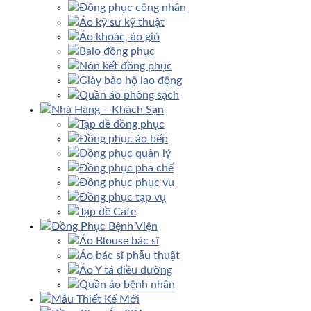
Đồng phục công nhân
Áo kỹ sư kỹ thuật
Áo khoác, áo gió
Balo đồng phục
Nón kết đồng phục
Giày bảo hộ lao động
Quần áo phòng sạch
Nhà Hàng – Khách Sạn
Tạp dề đồng phục
Đồng phục áo bếp
Đồng phục quản lý
Đồng phục pha chế
Đồng phục phục vụ
Đồng phục tạp vụ
Tạp dề Cafe
Đồng Phục Bệnh Viện
Áo Blouse bác sĩ
Áo bác sĩ phẫu thuật
Áo Y tá điều dưỡng
Quần áo bệnh nhân
Mẫu Thiết Kế Mới