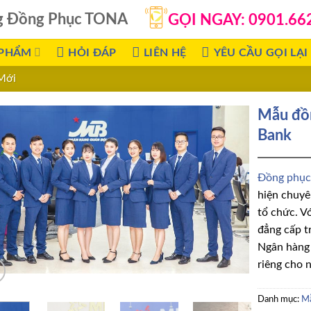
g Đồng Phục TONA
GỌI NGAY: 0901.66
 PHẨM
HỎI ĐÁP
LIÊN HỆ
YÊU CẦU GỌI LẠI
Mới
Mẫu đồn
Bank
Đồng phục
hiện chuyê
tổ chức. V
đẳng cấp t
Ngân hàng 
riêng cho 
Danh mục:
Mẫ