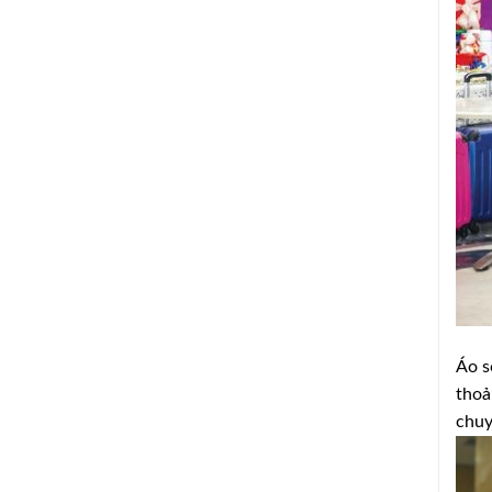
Áo s
thoả
chuy