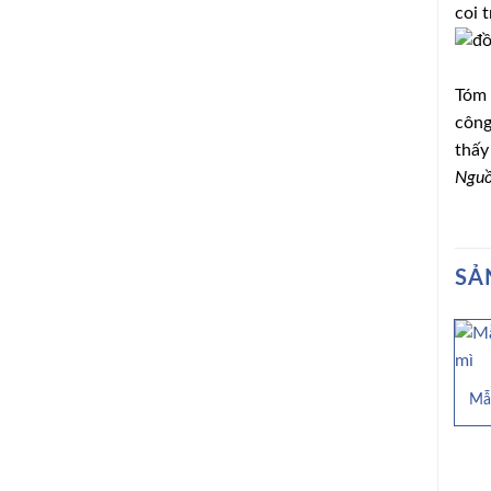
coi t
Tóm 
công
thấy 
Nguồ
SẢ
Mẫ