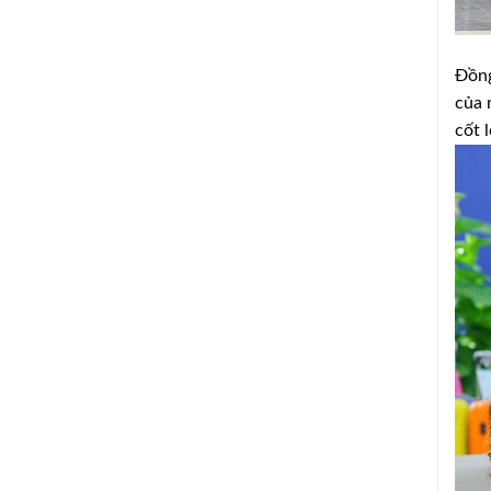
Đồng
của 
cốt 