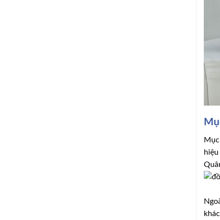
Mục
Mục 
hiệu
Quân
Ngoà
khác